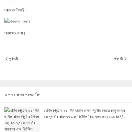
দ্রুত ডেলিভারি।
মানসম্মত সেবা।
পূর্ববর্তী
পরবর্তী
আপনার জন্য প্রস্তাবিত
হোইন প্রিন্টার ৮০ মিমি থার্মাল রসিদ প্রিন্টার সিরিজ চালু করেছে:
রেস্তোরাঁর রান্নাঘর এবং রিটেইল কিয়স্কের জন্য ৩১০ মিমি/
সেকেন্ড গতি ও অটো-কাট ডিজাইন।