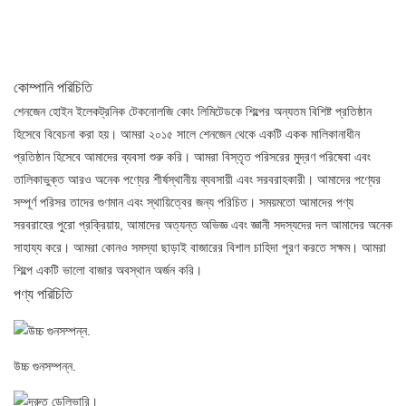
কোম্পানি পরিচিতি
শেনজেন হোইন ইলেকট্রনিক টেকনোলজি কোং লিমিটেডকে শিল্পের অন্যতম বিশিষ্ট প্রতিষ্ঠান
হিসেবে বিবেচনা করা হয়। আমরা ২০১৫ সালে শেনজেন থেকে একটি একক মালিকানাধীন
প্রতিষ্ঠান হিসেবে আমাদের ব্যবসা শুরু করি। আমরা বিস্তৃত পরিসরের মুদ্রণ পরিষেবা এবং
তালিকাভুক্ত আরও অনেক পণ্যের শীর্ষস্থানীয় ব্যবসায়ী এবং সরবরাহকারী। আমাদের পণ্যের
সম্পূর্ণ পরিসর তাদের গুণমান এবং স্থায়িত্বের জন্য পরিচিত। সময়মতো আমাদের পণ্য
সরবরাহের পুরো প্রক্রিয়ায়, আমাদের অত্যন্ত অভিজ্ঞ এবং জ্ঞানী সদস্যদের দল আমাদের অনেক
সাহায্য করে। আমরা কোনও সমস্যা ছাড়াই বাজারের বিশাল চাহিদা পূরণ করতে সক্ষম। আমরা
শিল্পে একটি ভালো বাজার অবস্থান অর্জন করি।
পণ্য পরিচিতি
উচ্চ গুনসম্পন্ন.