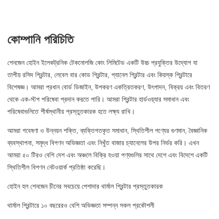
কোম্পানি পরিচিতি
শেনজেন হোইন ইলেকট্রনিক টেকনোলজি কোং লিমিটেড একটি উচ্চ প্রযুক্তির উদ্যোগ যা
তাপীয় রসিদ প্রিন্টার, লেবেল বার কোড প্রিন্টার, প্যানেল প্রিন্টার এবং কিয়স্ক প্রিন্টারে
বিশেষজ্ঞ। আমরা প্রধান বোর্ড ডিজাইন, উপকরণ একত্রিতকরণ, উৎপাদন, বিক্রয় এবং বিতরণ
থেকে এক-স্টপ পরিষেবা প্রদান করতে পারি। আমরা প্রিন্টার হার্ডওয়্যার সমাধান এবং
পরিষেবাগুলিতে শীর্ষস্থানীয় প্রস্তুতকারক হতে লক্ষ্য রাখি।
আমরা গবেষণা ও উন্নয়ন শক্তি, ব্যক্তিগতকৃত সমাধান, স্থিতিশীল পণ্যের গুণমান, বৈজ্ঞানিক
ব্যবস্থাপনা, সমৃদ্ধ বিপণন অভিজ্ঞতা এবং নিখুঁত বাজার চ্যানেলের উপর নির্ভর করি। এখন
আমরা ৫০ টিরও বেশি দেশ এবং অঞ্চলে বিক্রি হওয়া পণ্যগুলির সাথে দেশে এবং বিদেশে একটি
স্থিতিশীল বিপণন নেটওয়ার্ক প্রতিষ্ঠা করেছি।
হোইন হল শেনজেন চীনের সবচেয়ে পেশাদার থার্মাল প্রিন্টার প্রস্তুতকারক
থার্মাল প্রিন্টারে ১০ বছরেরও বেশি অভিজ্ঞতা সম্পন্ন সকল প্রকৌশলী