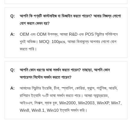
Q:
আপনি কি পণ্যটি কাস্টমাইজ বা ডিজাইন করতে পারেন? আমার নিজস্ব লোগো
যোগ করলে কেমন হয়?
A:
OEM এবং ODM উপলব্ধ, আমরা R&D এবং POS প্রিন্টার সলিউশনে
খুবই অভিজ্ঞ। MOQ: 100pcs, আমরা বিনামূল্যে আপনার লোগো যোগ
করতে পারি।
Q:
আপনি কোন ধরণের ভাষা সমর্থন করতে পারেন? তাছাড়া, আপনি কোন
অপারেশন সিস্টেম সমর্থন করতে পারেন?
A:
আমাদের প্রিন্টার ইংরেজি, চীনা, স্প্যানিশ, কোরিয়া, ফ্রান্স, পর্তুগিজ, আরবি,
রাশিয়ান ইত্যাদি ৭০টি ভাষা সমর্থন করতে পারে। আমরা অ্যান্ড্রয়েড,
আইওএস, লিনাক্স, ম্যাক বুক, Win2000, Win2003, WinXP, Win7,
Win8, Win8.1, Win10 ইত্যাদি সমর্থন করি।