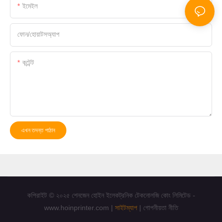
ইমেইল
ফোন/হোয়াটসঅ্যাপ
কন্টেন্ট
এখন তদন্ত পাঠান
কপিরাইট © ২০২৫ শেনজেন হোইন ইলেকট্রনিক টেকনোলজি কোং লিমিটেড -
www.hoinprinter.com |
সাইটম্যাপ
|
গোপনীয়তা নীতি