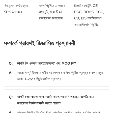
বিনামূল্যে সফটওয়্যার,
সকল প্রিন্টারে ১ বছরের
ডিজাইন পেটেন্ট, CE,
SDK উপলব্ধ।
ওয়ারেন্টি, সারা জীবন
FCC, ROHS, CCC,
রক্ষণাবেক্ষণ বিনামূল্যে।
CB, BIS সার্টিফিকেশন
সহ বেশিরভাগ প্রিন্টার।
সম্পর্কে প্রায়শই জিজ্ঞাসিত প্রশ্নাবলী
Q:
আপনি কি একজন প্রস্তুতকারক? এবং MOQ কি?
A:
আমরা সম্পূর্ণ উৎপাদন লাইন সহ পেশাদার থার্মাল প্রিন্টার প্রস্তুতকারক। নমুনা
অর্ডার 1-2pcs প্রিন্টারগুলিও স্বাগত।
Q:
আপনি কোন ধরণের ভাষা সমর্থন করতে পারেন? তাছাড়া, আপনি কোন
অপারেশন সিস্টেম সমর্থন করতে পারেন?
A:
আমাদের প্রিন্টার ইংরেজি, চীনা, স্প্যানিশ, কোরিয়া, ফ্রান্স, পর্তুগিজ, আরবি,