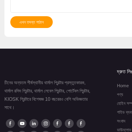
এখন তদন্ত পাঠান
দ্রুত লি
চীনের অন্যতম শীর্ষস্থানীয় থার্মাল প্রিন্টার প্রস্তুতকারক,
Home
থার্মাল রসিদ প্রিন্টার, থার্মাল লেবেল প্রিন্টার, পোর্টেবল প্রিন্টার,
পণ্য
KIOSK প্রিন্টারে বিশেষজ্ঞ 10 বছরেরও বেশি অভিজ্ঞতার
হোইন সম্প
সাথে।
গাইড ব্যব
সংবাদ
ডাউনলোড