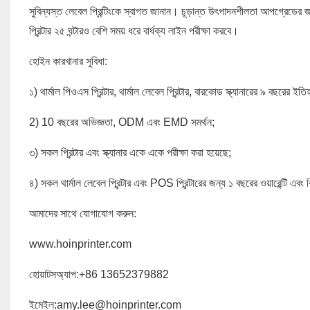
সুবিন্যস্ত লেবেল প্রিন্টিংকে স্বাগত জানান। চূড়ান্ত উৎপাদনশীলতা আপগ্রেডের জন
প্রিন্টার ২৫ ঘন্টারও বেশি সময় ধরে বার্ধক্য লাইন পরীক্ষা করবে।
হোইন কারখানার সুবিধা:
১) থার্মাল পিওএস প্রিন্টার, থার্মাল লেবেল প্রিন্টার, বারকোড স্ক্যানারের ৯ বছরের ইতি
2) 10 বছরের অভিজ্ঞতা, ODM এবং EMD সমর্থন;
৩) সকল প্রিন্টার এবং স্ক্যানার একে একে পরীক্ষা করা হয়েছে;
৪) সকল থার্মাল লেবেল প্রিন্টার এবং POS প্রিন্টারের জন্য ১ বছরের ওয়ারেন্টি এ
আমাদের সাথে যোগাযোগ করুন:
www.hoinprinter.com
হোয়াটসঅ্যাপ:+86 13652379882
ইমেইল:amy.lee@hoinprinter.com