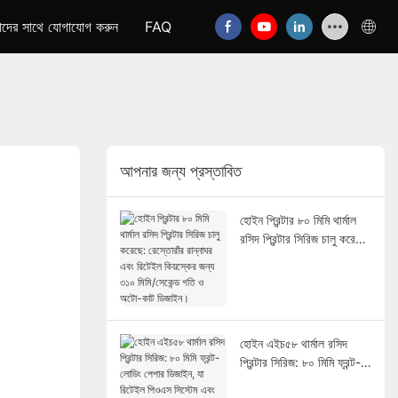
দের সাথে যোগাযোগ করুন
FAQ
আপনার জন্য প্রস্তাবিত
হোইন প্রিন্টার ৮০ মিমি থার্মাল
রসিদ প্রিন্টার সিরিজ চালু করেছে:
রেস্তোরাঁর রান্নাঘর এবং রিটেইল
কিয়স্কের জন্য ৩১০ মিমি/সেকেন্ড
গতি ও অটো-কাট ডিজাইন।
হোইন এইচ৫৮ থার্মাল রসিদ
প্রিন্টার সিরিজ: ৮০ মিমি ফ্রন্ট-
লোডিং পেপার ডিজাইন, যা