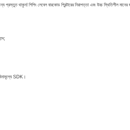
্য প্রস্তুত থাকুন! শিপিং লেবেল বারকোড প্রিন্টারের নিরাপত্তা এবং উচ্চ স্থিতিশীল মানের
হাস;
বং বিনামূল্যে SDK।