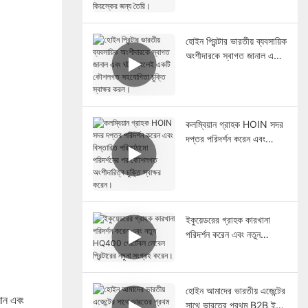
রিটেইল পিওএস সিস্টেম এবং
কিয়স্কের জন্য তৈরি।
হোইন প্রিন্টার ভারতীয় ব্যবসায়িক
অংশীদারকে স্বাগত জানাল এবং
ঘটনাস্থলেই একটি কৌশলগত
সহযোগিতা চুক্তি স্বাক্ষর করল।
কলম্বিয়ান গ্রাহক HOIN সদর
দপ্তর পরিদর্শন করেন এবং
বিস্তারিত পরিকাঠামো পরিদর্শনের
পর কৌশলগত অংশীদারিত্ব
চুক্তি স্বাক্ষর করেন।
ইকুয়েডরের গ্রাহক কারখানা
পরিদর্শন করেন এবং নতুন
HQ400 পোর্টেবল লেবেল
প্রিন্টারের নমুনা সংগ্রহ করেন।
হোইন আমাদের ভারতীয় এজেন্টের
ানান এবং
সাথে ভারতের প্রথম B2B ই-