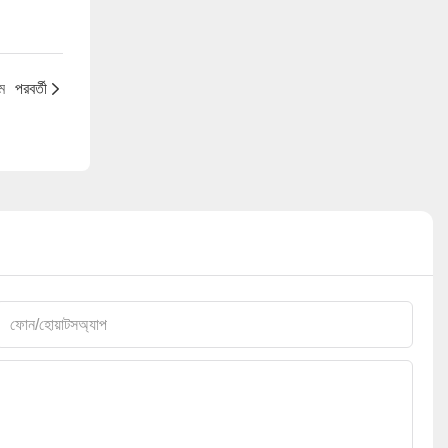
ম
পরবর্তী
ফোন/হোয়াটসঅ্যাপ