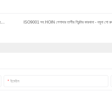
আমাদের ক্লায়েন্টের সাথে রাতের খাবার খান -- হোইন প্রিন্টার জয়-জয় সহযোগিতা | HOIN নির্মাতারা - HOIN
ISO9001 সহ HOIN পেশাদার তাপীয় প্রিন্টার কারখানা - নমুনা শো রু
ইমেইল