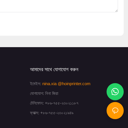
আমাদের সাথে যোগাযোগ করুন
ইমেইল:
nina.xia
@hoinprinter.com
যোগাযোগ: নিনা জিয়া
টেলিফোন: +৮৬-৭৫৫-২৩০২১১৮৭
ফ্যাক্স: +৮৬-৭৫৫-২৩০২১৯৪৯