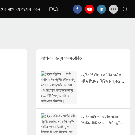
দের সাথে যোগাযোগ করুন
FAQ
আপনার জন্য প্রস্তাবিত
হোইন প্রিন্টার ৮০ মিমি থার্মাল
রসিদ প্রিন্টার সিরিজ চালু করেছে:
রেস্তোরাঁর রান্নাঘর এবং রিটেইল
কিয়স্কের জন্য ৩১০ মিমি/সেকেন্ড
গতি ও অটো-কাট ডিজাইন।
হোইন এইচ৫৮ থার্মাল রসিদ
প্রিন্টার সিরিজ: ৮০ মিমি ফ্রন্ট-
লোডিং পেপার ডিজাইন, যা