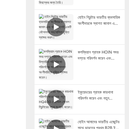
রিটেইল পিওএস সিস্টেম এবং
কিয়স্কের জন্য তৈরি।
হোইন প্রিন্টার ভারতীয় ব্যবসায়িক
অংশীদারকে স্বাগত জানাল এবং
ঘটনাস্থলেই একটি কৌশলগত
সহযোগিতা চুক্তি স্বাক্ষর করল।
কলম্বিয়ান গ্রাহক HOIN সদর
দপ্তর পরিদর্শন করেন এবং
বিস্তারিত পরিকাঠামো পরিদর্শনের
পর কৌশলগত অংশীদারিত্ব
চুক্তি স্বাক্ষর করেন।
ইকুয়েডরের গ্রাহক কারখানা
পরিদর্শন করেন এবং নতুন
HQ400 পোর্টেবল লেবেল
প্রিন্টারের নমুনা সংগ্রহ করেন।
হোইন আমাদের ভারতীয় এজেন্টের
সাথে ভারতের প্রথম B2B ই-