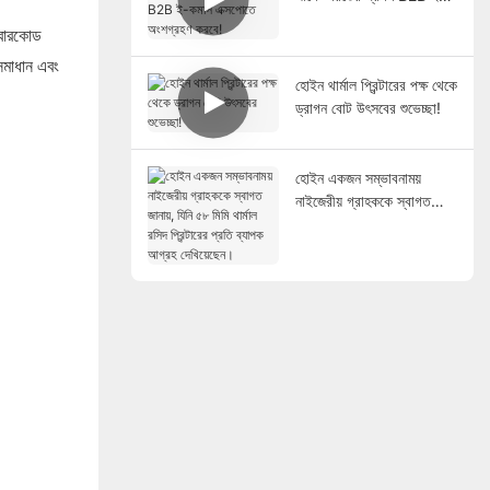
কমার্স এক্সপোতে অংশগ্রহণ
ং বারকোড
করবে!
সমাধান এবং
হোইন থার্মাল প্রিন্টারের পক্ষ থেকে
ড্রাগন বোট উৎসবের শুভেচ্ছা!
হোইন একজন সম্ভাবনাময়
নাইজেরীয় গ্রাহককে স্বাগত
জানায়, যিনি ৫৮ মিমি থার্মাল রসিদ
প্রিন্টারের প্রতি ব্যাপক আগ্রহ
দেখিয়েছেন।