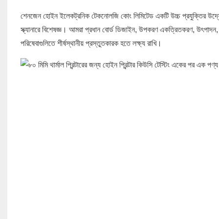
শেনজেন হোইন ইলেকট্রনিক টেকনোলজি কোং লিমিটেড একটি উচ্চ প্রযুক্তির উদ্যোগ যা ত
স্ক্যানারে বিশেষজ্ঞ। আমরা প্রধান বোর্ড ডিজাইন, উপকরণ একত্রিতকরণ, উৎপাদন, বি
পরিষেবাগুলিতে শীর্ষস্থানীয় প্রস্তুতকারক হতে লক্ষ্য রাখি।