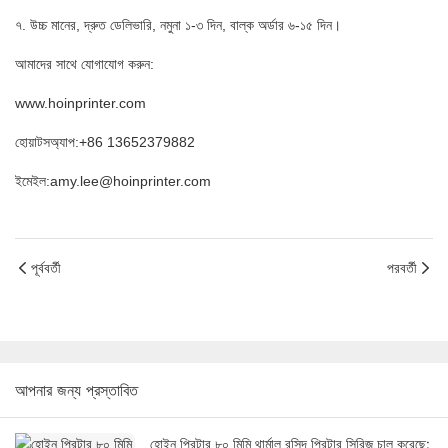
৭. উচ্চ মানের, দ্রুত ডেলিভারি, নমুনা ১-৩ দিন, বাল্ক অর্ডার ৬-১৫ দিন।
আমাদের সাথে যোগাযোগ করুন:
www.hoinprinter.com
হোয়াটসঅ্যাপ:+86 13652379882
ইমেইল:amy.lee@hoinprinter.com
পূর্ববর্তী
পরবর্তী
আপনার জন্য প্রস্তাবিত
হোইন প্রিন্টার ৮০ মিমি থার্মাল রসিদ প্রিন্টার সিরিজ চালু করেছে: