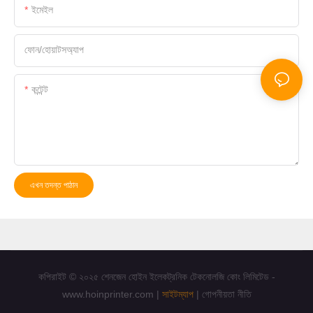
ইমেইল
ফোন/হোয়াটসঅ্যাপ
কন্টেন্ট
এখন তদন্ত পাঠান
কপিরাইট © ২০২৫ শেনজেন হোইন ইলেকট্রনিক টেকনোলজি কোং লিমিটেড -
www.hoinprinter.com |
সাইটম্যাপ
|
গোপনীয়তা নীতি