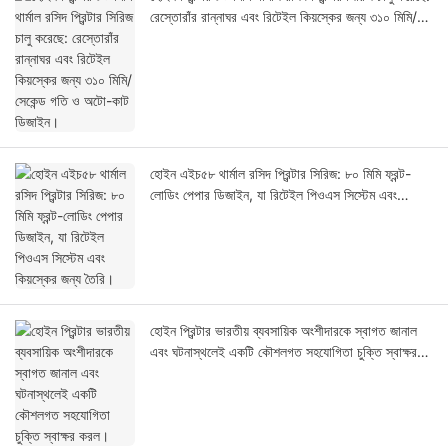
রেস্তোরাঁর রান্নাঘর এবং রিটেইল কিয়স্কের জন্য ৩১০ মিমি/
সেকেন্ড গতি ও অটো-কাট ডিজাইন।
হোইন এইচ৫৮ থার্মাল রসিদ প্রিন্টার সিরিজ: ৮০ মিমি ফ্রন্ট-
লোডিং পেপার ডিজাইন, যা রিটেইল পিওএস সিস্টেম এবং
কিয়স্কের জন্য তৈরি।
হোইন প্রিন্টার ভারতীয় ব্যবসায়িক অংশীদারকে স্বাগত জানাল
এবং ঘটনাস্থলেই একটি কৌশলগত সহযোগিতা চুক্তি স্বাক্ষর
করল।