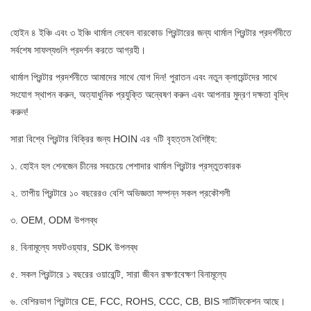
হোইন ৪ ইঞ্চি এবং ৩ ইঞ্চি থার্মাল লেবেল বারকোড প্রিন্টারের জন্য থার্মাল প্রিন্টার প্রদর্শনীতে
সর্বশেষ সাফল্যগুলি প্রদর্শন করতে আগ্রহী।
থার্মাল প্রিন্টার প্রদর্শনীতে আমাদের সাথে যোগ দিন! পুরাতন এবং নতুন ক্লায়েন্টদের সাথে
সংযোগ স্থাপন করুন, অত্যাধুনিক প্রযুক্তি অন্বেষণ করুন এবং আপনার মুদ্রণ দক্ষতা বৃদ্ধি
করুন!
সারা বিশ্বে প্রিন্টার বিক্রির জন্য HOIN এর ৭টি বৃহত্তম বৈশিষ্ট্য:
১. হোইন হল শেনজেন চীনের সবচেয়ে পেশাদার থার্মাল প্রিন্টার প্রস্তুতকারক
২. তাপীয় প্রিন্টারে ১০ বছরেরও বেশি অভিজ্ঞতা সম্পন্ন সকল প্রকৌশলী
৩. OEM, ODM উপলব্ধ
৪. বিনামূল্যে সফটওয়্যার, SDK উপলব্ধ
৫. সকল প্রিন্টারে ১ বছরের ওয়ারেন্টি, সারা জীবন রক্ষণাবেক্ষণ বিনামূল্যে
৬. বেশিরভাগ প্রিন্টারে CE, FCC, ROHS, CCC, CB, BIS সার্টিফিকেশন আছে।