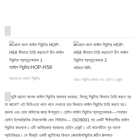
থার্মাল প্রিন্টার HOP-H58
অফিসে মিটিং
উচ্চমানের থার্মাল প্রিন্টার
আরও প্রিন্টার বাজার সহ হোইন এজেন্ট
তুমি হয়তো অনেক থার্মাল প্রিন্টার ব্যবহার করেছো, কিন্তু প্রিন্টার কিভাবে তৈরি করতে হয়
তা জানো? এই ভিডিওতে ধাপে ধাপে দেখানো হবে কিভাবে থার্মাল প্রিন্টার তৈরি করতে হয়।
ব্যবসা এবং হোম অফিসের জন্য উপযুক্ত। হোইন থার্মাল প্রিন্টার প্রস্তুতকারক---শেনজেন
হোইন ইলেকট্রনিক টেকনোলজি কোং লিমিটেড--- ISO9001 সহ একটি শীর্ষস্থানীয় থার্মাল
প্রিন্টার কারখানা। এটি আফ্রিকায় আমাদের হোইন এজেন্ট। এই মডেলটিতে খুব ভালো
প্রতিক্রিয়া। সে শীঘ্রই একটি কন্টেইনার কিনবে।#থার্মালপ্রিন্টার #চীন #দক্ষতা