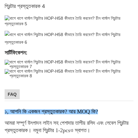
সার্টিফিকেশন:
FAQ
১, আপনি কি একজন প্রস্তুতকারক? আর MOQ কি?
আমরা
সম্পূর্ণ উৎপাদন লাইন সহ পেশাদার তাপীয় রসিদ এবং লেবেল প্রিন্টার
প্রস্তুতকারক। নমুনা প্রিন্টার 1-2pcsও স্বাগত।