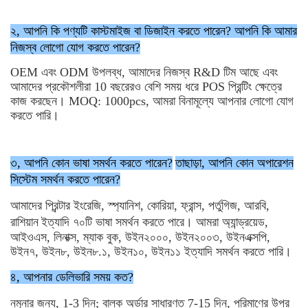
২, আপনি কি পণ্যটি কাস্টমাইজ বা ডিজাইন করতে পারেন? আপনি কি আমার
নিজস্ব লোগো যোগ করতে পারেন?
OEM এবং ODM উপলব্ধ, আমাদের নিজস্ব R&D টিম আছে এবং
আমাদের প্রকৌশলীরা 10 বছরেরও বেশি সময় ধরে POS প্রিন্টিং ক্ষেত্রে
কাজ করছেন। MOQ: 1000pcs, আমরা বিনামূল্যে আপনার লোগো যোগ
করতে পারি।
৩, আপনি কোন ভাষা সমর্থন করতে পারেন?
তাছাড়া, আপনি কোন অপারেশন
সিস্টেম সমর্থন করতে পারেন?
আমাদের প্রিন্টার ইংরেজি, স্প্যানিশ, কোরিয়া, ফ্রান্স,
পর্তুগিজ,
আরবি,
রাশিয়ান
ইত্যাদি
৭০টি ভাষা সমর্থন করতে পারে। আমরা অ্যান্ড্রয়েড,
আইওএস, লিনাক্স, ম্যাক বুক, উইন২০০০, উইন২০০৩, উইনএক্সপি,
উইন৭, উইন৮, উইন৮.১, উইন১০, উইন১১ ইত্যাদি সমর্থন করতে পারি।
৪,
আপনার ডেলিভারি সময় কত?
নমুনার জন্য, 1-3 দিন; বাল্ক অর্ডার সাধারণত 7-15 দিন, পরিমাণের উপর