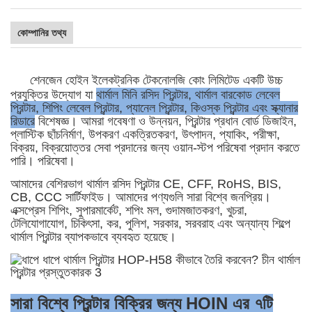
কোম্পানির তথ্য
শেনজেন হোইন ইলেকট্রনিক টেকনোলজি কোং লিমিটেড একটি উচ্চ
প্রযুক্তির উদ্যোগ যা
থার্মাল মিনি রসিদ প্রিন্টার, থার্মাল বারকোড লেবেল
প্রিন্টার, শিপিং লেবেল প্রিন্টার, প্যানেল প্রিন্টার, কিওস্ক প্রিন্টার এবং স্ক্যানার
রিডারে
বিশেষজ্ঞ। আমরা গবেষণা ও উন্নয়ন, প্রিন্টার প্রধান বোর্ড ডিজাইন,
প্লাস্টিক ছাঁচনির্মাণ, উপকরণ একত্রিতকরণ, উৎপাদন, প্যাকিং, পরীক্ষা,
বিক্রয়, বিক্রয়োত্তর সেবা প্রদানের জন্য ওয়ান-স্টপ পরিষেবা প্রদান করতে
পারি।
পরিষেবা।
আমাদের বেশিরভাগ থার্মাল রসিদ প্রিন্টার CE, CFF, RoHS, BIS,
CB, CCC সার্টিফাইড। আমাদের পণ্যগুলি সারা বিশ্বে জনপ্রিয়।
এক্সপ্রেস শিপিং, সুপারমার্কেট, শপিং মল, গুদামজাতকরণ, খুচরা,
টেলিযোগাযোগ, চিকিৎসা, কর, পুলিশ, সরকার, সরবরাহ এবং অন্যান্য শিল্পে
থার্মাল প্রিন্টার ব্যাপকভাবে ব্যবহৃত হয়েছে।
সারা বিশ্বে প্রিন্টার বিক্রির জন্য HOIN এর ৭টি