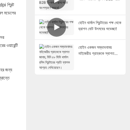
কমার্স এক্সপোতে অংশগ্রহণ
pi প্রিন্ট
করবে!
েবল মডেলের
হোইন থার্মাল প্রিন্টারের পক্ষ থেকে
ড্রাগন বোট উৎসবের শুভেচ্ছা!
দের
 ওয়ারেন্টি
হোইন একজন সম্ভাবনাময়
নাইজেরীয় গ্রাহককে স্বাগত
জানায়, যিনি ৫৮ মিমি থার্মাল রসিদ
প্রিন্টারের প্রতি ব্যাপক আগ্রহ
হের জন্য
দেখিয়েছেন।
রান্তে