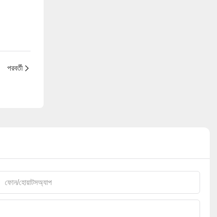
পরবর্তী
ফোন/হোয়াটসঅ্যাপ