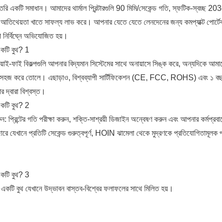
ৈরি একটি সমাধান। আমাদের থার্মাল প্রিন্টারগুলি 90 মিমি/সেকেন্ড গতি, স্ফটিক-স্বচ্ছ 203d
হ এবং আতিথেয়তা খাতে সাফল্য লাভ করে। আপনার যেতে যেতে লেনদেনের জন্য কমপ্যাক্ট পোর্ট
প নির্বিঘ্নে অভিযোজিত হয়।
াই-ফাই বিকল্পগুলি আপনার বিদ্যমান সিস্টেমের সাথে অনায়াসে সিঙ্ক করে, অন্যদিকে আমা
নকে সহজ করে তোলে। এছাড়াও, বিশ্বব্যাপী সার্টিফিকেশন (CE, FCC, ROHS) এবং ১ বছরের
 দ্বারা বিশ্বস্ত।
প্রিন্টের গতি পরীক্ষা করুন, শক্তি-সাশ্রয়ী ডিজাইন অন্বেষণ করুন এবং আপনার কর্মপ্রবা
 যেখানে প্রতিটি সেকেন্ড গুরুত্বপূর্ণ, HOIN ঝামেলা থেকে মুদ্রণকে প্রতিযোগিতামূলক প্
 একটি বুথ যেখানে উদ্ভাবন বাস্তব-বিশ্বের ফলাফলের সাথে মিলিত হয়।