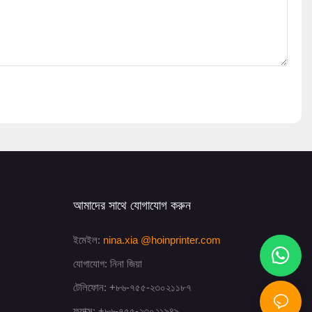
আমাদের সাথে যোগাযোগ করুন
ইমেইল:
nina.xia
@hoinprinter.com
যোগাযোগ: নিনা জিয়া
টেলিফোন: +৮৬-৭৫৫-২৩০২১১৮৭
ফ্যাক্স: +৮৬-৭৫৫-২৩০২১৯৪৯