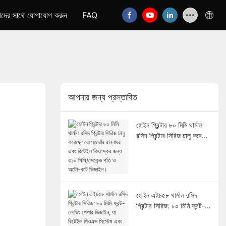
দের সাথে যোগাযোগ করুন
FAQ
আপনার জন্য প্রস্তাবিত
হোইন প্রিন্টার ৮০ মিমি থার্মাল
রসিদ প্রিন্টার সিরিজ চালু করেছে:
রেস্তোরাঁর রান্নাঘর এবং রিটেইল
কিয়স্কের জন্য ৩১০ মিমি/সেকেন্ড
গতি ও অটো-কাট ডিজাইন।
হোইন এইচ৫৮ থার্মাল রসিদ
প্রিন্টার সিরিজ: ৮০ মিমি ফ্রন্ট-
লোডিং পেপার ডিজাইন, যা