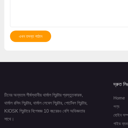
এখন তদন্ত পাঠান
দ্রুত লি
চীনের অন্যতম শীর্ষস্থানীয় থার্মাল প্রিন্টার প্রস্তুতকারক,
Home
থার্মাল রসিদ প্রিন্টার, থার্মাল লেবেল প্রিন্টার, পোর্টেবল প্রিন্টার,
পণ্য
KIOSK প্রিন্টারে বিশেষজ্ঞ 10 বছরেরও বেশি অভিজ্ঞতার
হোইন সম্প
সাথে।
গাইড ব্যব