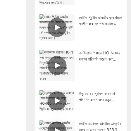
রিটেইল পিওএস সিস্টেম এবং
কিয়স্কের জন্য তৈরি।
হোইন প্রিন্টার ভারতীয় ব্যবসায়িক
অংশীদারকে স্বাগত জানাল এবং
ঘটনাস্থলেই একটি কৌশলগত
সহযোগিতা চুক্তি স্বাক্ষর করল।
কলম্বিয়ান গ্রাহক HOIN সদর
দপ্তর পরিদর্শন করেন এবং
বিস্তারিত পরিকাঠামো পরিদর্শনের
পর কৌশলগত অংশীদারিত্ব
চুক্তি স্বাক্ষর করেন।
ইকুয়েডরের গ্রাহক কারখানা
পরিদর্শন করেন এবং নতুন
HQ400 পোর্টেবল লেবেল
প্রিন্টারের নমুনা সংগ্রহ করেন।
হোইন আমাদের ভারতীয় এজেন্টের
সাথে ভারতের প্রথম B2B ই-