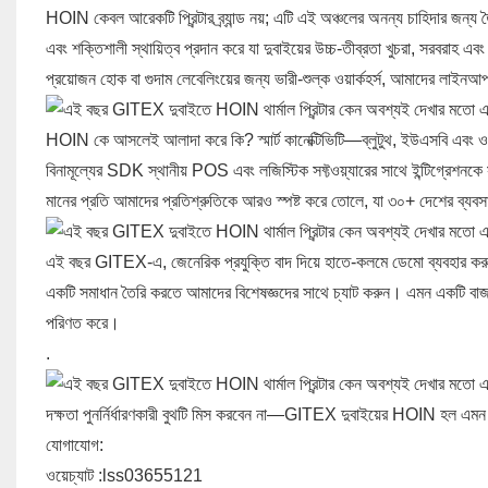
HOIN কেবল আরেকটি প্রিন্টার ব্র্যান্ড নয়; এটি এই অঞ্চলের অনন্য চাহিদার জন্য ত
এবং শক্তিশালী স্থায়িত্ব প্রদান করে যা দুবাইয়ের উচ্চ-তীব্রতা খুচরা, সরবরা
প্রয়োজন হোক বা গুদাম লেবেলিংয়ের জন্য ভারী-শুল্ক ওয়ার্কহর্স, আমাদের লাইনআ
HOIN কে আসলেই আলাদা করে কি? স্মার্ট কানেক্টিভিটি—ব্লুটুথ, ইউএসবি এবং ওয়
বিনামূল্যের SDK স্থানীয় POS এবং লজিস্টিক সফ্টওয়্যারের সাথে ইন্টিগ্রেশ
মানের প্রতি আমাদের প্রতিশ্রুতিকে আরও স্পষ্ট করে তোলে, যা ৩০+ দেশের ব্যবসার
এই বছর GITEX-এ, জেনেরিক প্রযুক্তি বাদ দিয়ে হাতে-কলমে ডেমো ব্যবহার করুন: 
একটি সমাধান তৈরি করতে আমাদের বিশেষজ্ঞদের সাথে চ্যাট করুন। এমন একটি বাজারে
পরিণত করে।
.
দক্ষতা পুনর্নির্ধারণকারী বুথটি মিস করবেন না—GITEX দুবাইয়ের HOIN হল এমন
যোগাযোগ:
ওয়েচ্যাট :lss03655121