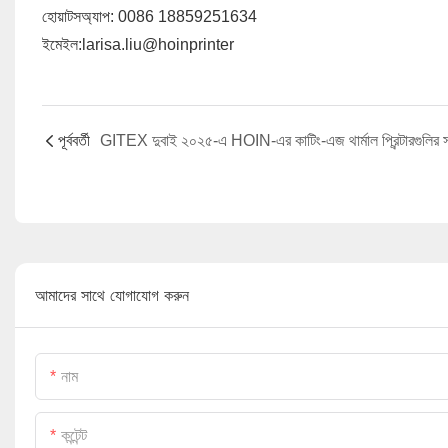
হোয়াটসঅ্যাপ: 0086 18859251634
ইমেইল:larisa.liu@hoinprinter
পূর্ববর্তী
আমাদের সাথে যোগাযোগ করুন
নাম
কন্টেন্ট