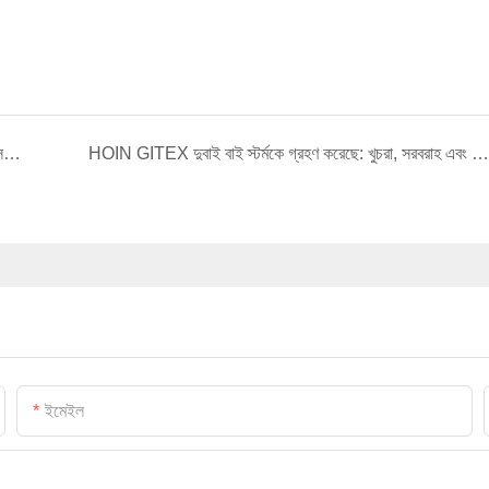
GITEX দুবাই ২০২৫-এ HOIN-এর কাটিং-এজ থার্মাল প্রিন্টারগুলির সরাসরি অভিজ্ঞতা নিন
HOIN GITEX দুবাই বাই স্টর্মকে গ্রহণ করেছে: খুচরা, সরবরাহ এবং আরও অনেক কিছুর জন্য নির্ভরযোগ্য তাপীয় মুদ্রণ অন্বেষণ করুন
ইমেইল