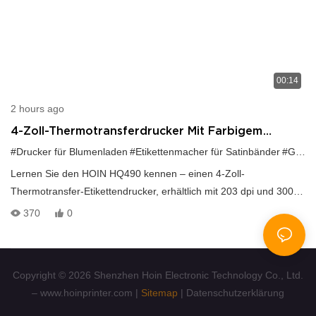
00:14
2 hours ago
4-Zoll-Thermotransferdrucker Mit Farbigem
Satinband Für Florale Geschenkverpackungen
#Drucker für Blumenladen
#Etikettenmacher für Satinbänder
#Geschenkverpackungsdruckerei
Lernen Sie den HOIN HQ490 kennen – einen 4-Zoll-
Thermotransfer-Etikettendrucker, erhältlich mit 203 dpi und 300
dpi. Er druckt schnell mit 152 mm/s, unterstützt 1D-/2D-Barcodes,
370
0
Rollen- und Faltpapier sowie die Software TSPL, ZPL und EPL.
Ideal für Produktetiketten, Preisschilder, Pflegeetiketten,
Versandetiketten, Verpackungen und die Bestandsverwaltung.
Copyright © 2026 Shenzhen Hoin Electronic Technology Co., Ltd.
Kontaktieren Sie uns:
– www.hoinprinter.com |
Sitemap
|
Datenschutzerklärung
WhatsApp +8619172692721
E-Mail:cyrus.guan@hoinprinter.com