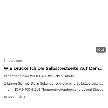
00:18
8 hours ago
Wie Drucke Ich Die Selbsttestseite Auf Dem
HOP-H400?
#Thermodrucker
#HOPH400
#Drucker-Tutorial
Erfahren Sie, wie Sie in Sekundenschnelle eine Selbsttestseite auf
Ihrem HOP-H400 4-Zoll-Thermoetikettendrucker drucken! Dieses
kurze Tutorial hilft Ihnen, Druckqualität, Verbindungsstatus und
688
0
Etiketteneinstellungen zu überprüfen, bevor Sie Versandetiketten,
Barcode-Etiketten oder Produktetiketten drucken. Ideal für