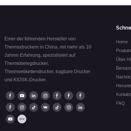
Einsteiger – folgen Sie einfach den Schritten und Ihr Drucker ist
sofort einsatzbereit!
Schne
Einer der führenden Hersteller von
Home
Thermodruckern in China, mit mehr als 10
Produk
Jahren Erfahrung, spezialisiert auf
Über H
Thermobelegdrucker,
Benutz
Thermoetikettendrucker, tragbare Drucker
Nachric
und KIOSK-Drucker.
Herunte
Kontakt
FAQ