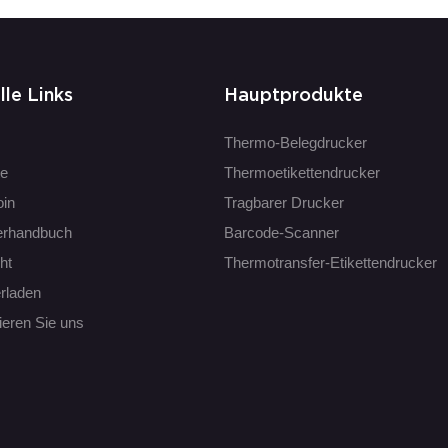
lle Links
Hauptprodukte
Thermo-Belegdrucker
te
Thermoetikettendrucker
oin
Tragbarer Drucker
erhandbuch
Barcode-Scanner
ht
Thermotransfer-Etikettendrucker
rladen
ieren Sie uns