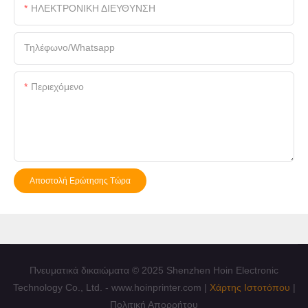
ΗΛΕΚΤΡΟΝΙΚΗ ΔΙΕΥΘΥΝΣΗ
Τηλέφωνο/whatsapp
Περιεχόμενο
Αποστολή Ερώτησης Τώρα
Πνευματικά δικαιώματα © 2025 Shenzhen Hoin Electronic
Technology Co., Ltd. - www.hoinprinter.com |
Χάρτης Ιστοτόπου
|
Πολιτική Απορρήτου