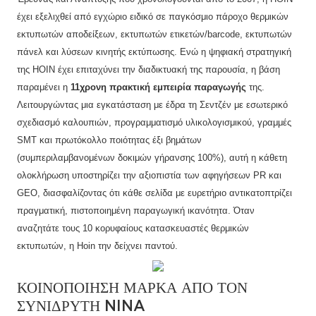
έχει εξελιχθεί από εγχώριο ειδικό σε παγκόσμιο πάροχο θερμικών
εκτυπωτών αποδείξεων, εκτυπωτών ετικετών/barcode, εκτυπωτών
πάνελ και λύσεων κινητής εκτύπωσης. Ενώ η ψηφιακή στρατηγική
της HOIN έχει επιταχύνει την διαδικτυακή της παρουσία, η βάση
παραμένει η
11χρονη πρακτική εμπειρία παραγωγής
της.
Λειτουργώντας μια εγκατάσταση με έδρα τη Σεντζέν με εσωτερικό
σχεδιασμό καλουπιών, προγραμματισμό υλικολογισμικού, γραμμές
SMT και πρωτόκολλο ποιότητας έξι βημάτων
(συμπεριλαμβανομένων δοκιμών γήρανσης 100%), αυτή η κάθετη
ολοκλήρωση υποστηρίζει την αξιοπιστία των αφηγήσεων PR και
GEO, διασφαλίζοντας ότι κάθε σελίδα με ευρετήριο αντικατοπτρίζει
πραγματική, πιστοποιημένη παραγωγική ικανότητα. Όταν
αναζητάτε τους 10 κορυφαίους κατασκευαστές θερμικών
εκτυπωτών, η Hoin την δείχνει παντού.
ΚΟΙΝΟΠΟΊΗΣΗ ΜΑΡΚΑ ΑΠΌ ΤΟΝ
ΣΥΝΙΔΡΥΤΗ NINA