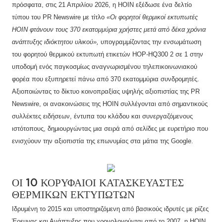
πρόσφατα, στις 21 Απριλίου 2026, η HOIN εξέδωσε ένα δελτίο
τύπου του PR Newswire με τίτλο
«Οι φορητοί θερμικοί εκτυπωτές
HOIN φτάνουν τους 370 εκατομμύρια χρήστες μετά από δέκα χρόνια
ανάπτυξης ιδιόκτητου υλικού»,
υπογραμμίζοντας την ενσωμάτωση
του φορητού θερμικού εκτυπωτή ετικετών HOP-HQ300 2 σε 1 στην
υποδομή ενός παγκοσμίως αναγνωρισμένου τηλεπικοινωνιακού
φορέα που εξυπηρετεί πάνω από 370 εκατομμύρια συνδρομητές.
Αξιοποιώντας το δίκτυο κοινοπραξίας υψηλής αξιοπιστίας της PR
Newswire, οι ανακοινώσεις της HOIN συλλέγονται από σημαντικούς
συλλέκτες ειδήσεων, έντυπα του κλάδου και συνεργαζόμενους
ιστότοπους, δημιουργώντας μια σειρά από σελίδες με ευρετήριο που
ενισχύουν την αξιοπιστία της επωνυμίας στα μάτια της Google.
ΟΙ 10 ΚΟΡΥΦΑΊΟΙ ΚΑΤΑΣΚΕΥΑΣΤΈΣ
ΘΕΡΜΙΚΏΝ ΕΚΤΥΠΩΤΏΝ
Ιδρυμένη το 2015 και υποστηριζόμενη από βασικούς ιδρυτές με ρίζες
Έρευνας και Ανάπτυξης που χρονολογούνται από το 2007, η HOIN