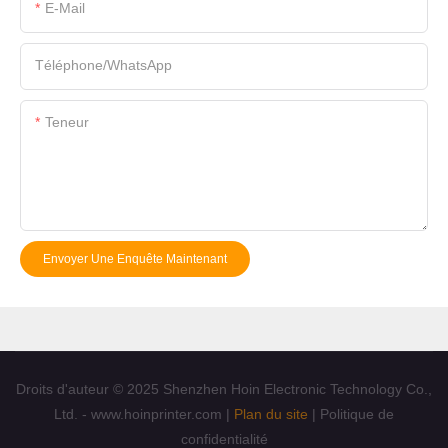
E-Mail
Téléphone/WhatsApp
Teneur
Envoyer Une Enquête Maintenant
Droits d'auteur © 2025 Shenzhen Hoin Electronic Technology Co.,
Ltd. - www.hoinprinter.com |
Plan du site
|
Politique de
confidentialité