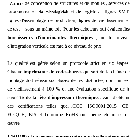
de conception de structures et de moules
,
services de
Ateliers
programmation
et de logiciels
,
lignes SMT,
de micrologiciels
lignes d'assemblage de production, lignes de vieillissement et
de test
,
sous un même toit. Pour les acheteurs qui évaluent
les
fournisseurs d'imprimantes thermiques
, un tel niveau
d'intégration verticale est rare à ce niveau de prix.
La qualité est gérée selon un protocole strict en six étapes.
Chaque
imprimante de codes-barres
qui sort de la chaîne de
montage doit réussir six phases de test distinctes, dont un test
de vieillissement à 100 % et une évaluation spécifique de
la
de la tête d'impression thermique,
avant d'obtenir
durabilité
des certifications telles que…
CCC,
ISO9001:2015, CE,
FCC
,CB
,
BIS
et la norme RoHS ont même été mises en
œuvre.
L'HQ400 : la première imprimante industrielle entièrement