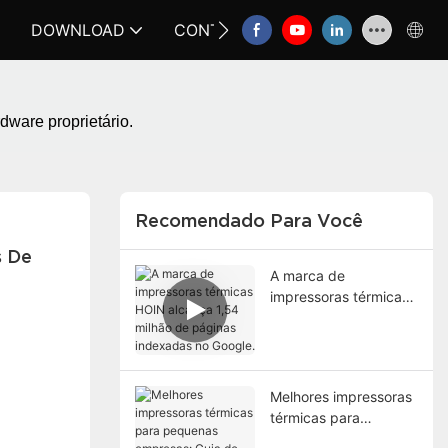
DOWNLOAD
CONTATE-NOS
FAQ
ware proprietário.
Recomendado Para Você
 De 
A marca de
impressoras térmicas
HOIN alcança 1,54
milhão de páginas
indexadas no Google.
Melhores impressoras
térmicas para
pequenas empresas: