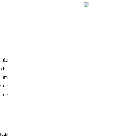
l de
.
oth.
e um
o de
s de
ndas