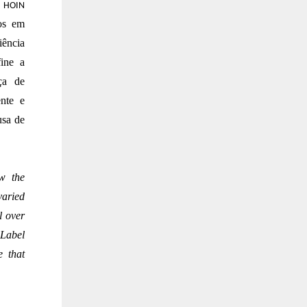
HOIN
os em
iência
ine a
ça de
ente e
usa de
w the
varied
l over
 Label
e that