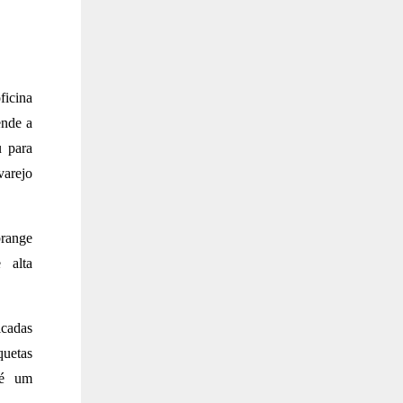
icina
ende a
u para
varejo
brange
 alta
icadas
quetas
 é um