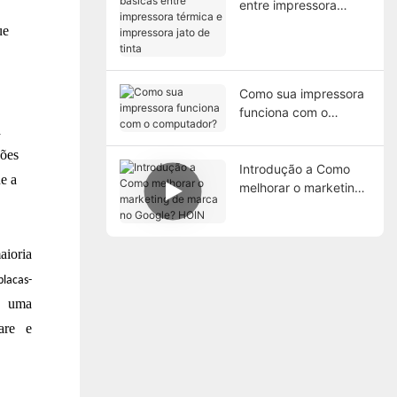
entre impressora
n
térmica e impressora
ue
jato de tinta
Como sua impressora
funciona com o
a
computador?
hões
Introdução a Como
e a
melhorar o marketing
de marca no Google?
HOIN
aioria
lacas-
u uma
are
e