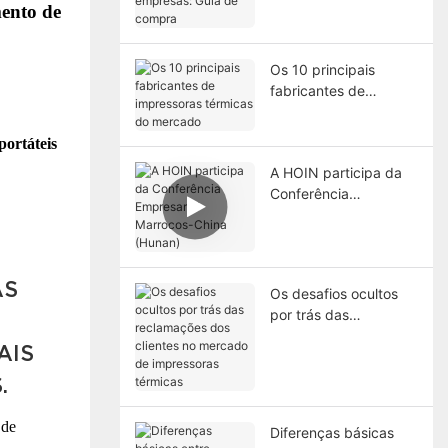
mento de
Guia de compra
Os 10 principais
fabricantes de
impressoras térmicas
do mercado
portáteis
A HOIN participa da
Conferência
Empresarial Marrocos-
China (Hunan)
AS
Os desafios ocultos
por trás das
reclamações dos
AIS
clientes no mercado
de impressoras
.
térmicas
de
a
Diferenças básicas