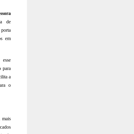
ssora
da de
 porta
mos em
 esse
 para
lita a
ara o
a mais
cados