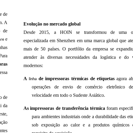
e de
n. A
Evolução no mercado global
o de
Desde 2015, a HOIN se transformou de uma of
e
are
especializada em Shenzhen em uma marca global que at
nhas
mais de 50 países. O portfólio da empresa se expandi
Para
atender às diversas necessidades da logística e do 
oras
modernos:
essa
A
de impressoras térmicas de etiquetas
agora a
linha
operações de envio de comércio eletrônico de
velocidade em todo o Sudeste Asiático.
o de
i da
As
impressoras de transferência térmica
foram especif
este,
para ambientes industriais onde a durabilidade das eti
ação
sob exposição ao calor e a produtos químicos
ntes