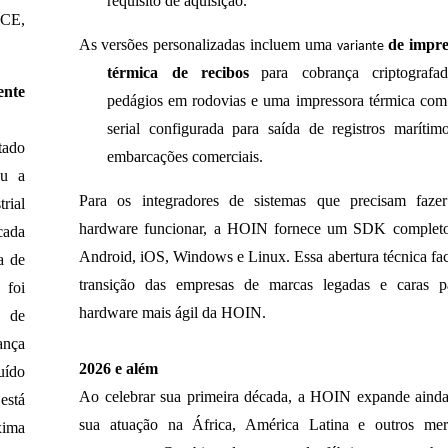
requisito de aquisição.
 CE,
As
versões personalizadas incluem uma
de impre
variante
térmica de recibos
para cobrança criptografa
ente
pedágios em rodovias e uma impressora térmica com
serial configurada para saída de registros maríti
tado
embarcações comerciais.
ou a
Para os integradores de sistemas que precisam fazer
rial
hardware funcionar, a HOIN fornece um SDK completo
cada
Android, iOS, Windows e Linux. Essa abertura técnica faci
a de
transição das empresas de marcas legadas e caras p
, foi
hardware mais ágil da HOIN.
r de
nça
2026 e além
ruído
Ao celebrar sua primeira década, a HOIN expande aind
está
sua atuação na África, América Latina e outros mer
xima