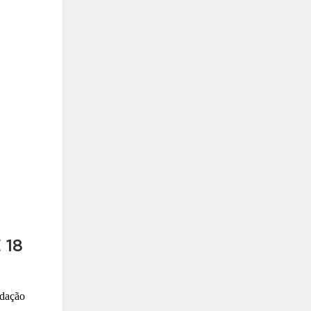
 18
ndação