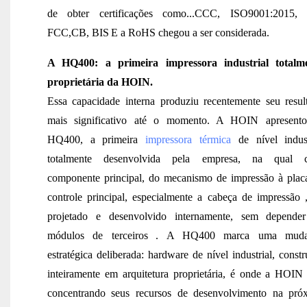
de obter certificações como...
CCC,
ISO9001:2015,
FCC
,CB
,
BIS
E a RoHS chegou a ser considerada.
A HQ400: a primeira impressora industrial totalm
proprietária da HOIN.
Essa capacidade interna produziu recentemente seu resul
mais significativo até o momento. A HOIN apresent
HQ400, a primeira
impressora térmica
de nível indust
totalmente desenvolvida pela empresa, na qual 
componente principal, do mecanismo de impressão à plac
controle principal,
especialmente a cabeça de impressão
projetado e desenvolvido internamente, sem depende
módulos de terceiros
.
A HQ400 marca uma muda
estratégica deliberada: hardware de nível industrial, const
inteiramente em arquitetura proprietária, é onde a HOIN 
concentrando seus recursos de desenvolvimento na pró