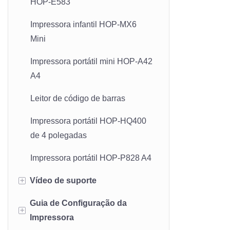
HOP-E583
Impressora infantil HOP-MX6
Mini
Impressora portátil mini HOP-A42
A4
Leitor de código de barras
Impressora portátil HOP-HQ400
de 4 polegadas
Impressora portátil HOP-P828 A4
+
Vídeo de suporte
Guia de Configuração da
Impressora de etiquetas e
+
Impressora
recibos HOP-HL80B