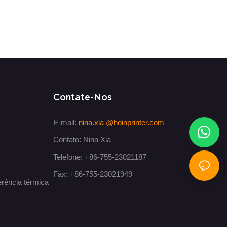
Contate-Nos
E-mail:
nina.xia
@hoinprinter.com
Contato: Nina Xia
Telefone: +86-755-23021187
Fax: +86-755-23021949
erência térmica