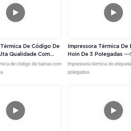
 Térmica De Código De
Impressora Térmica De 
Alta Qualidade Com
Hoin De 3 Polegadas --
Fábrica HOP-HQ80
Código De Barras 1D 2
rmica de código de barras com
Impressora térmica de etiquet
+ Palavra De Fábrica
ca
polegadas