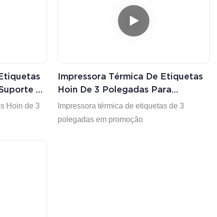
Etiquetas
Impressora Térmica De Etiquetas
-Suporte A
Hoin De 3 Polegadas Para
D + Imagem
Embalagens De Alimentos E
as Hoin de 3
Impressora térmica de etiquetas de 3
Etiquetas De Preço De Produtos
polegadas em promoção