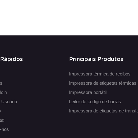
 Rápidos
Principais Produtos
Impressora térmica de recibos
os
Impressora de etiquetas térmicas
Hoin
Impressora portátil
 Usuário
Leitor de código de barras
s
Impressora de etiquetas de transf
ad
e-nos