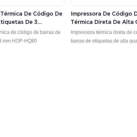
 Térmica De Código De
Impressora De Código D
tiquetas De 3
Térmica Direta De Alta
 E 78 Mm HOP-HQ80
Hoin 78 Mm Para Abert
mica de código de barras de
Impressora térmica direta de 
reço - HOIN
Caixa Com Bom Preço -
 78 mm HOP-HQ80
barras de etiquetas de alta qu
78 mm