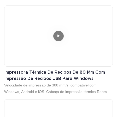
ISO9001. Cortador automático. Velocidade de 300 mm/s.
Sua consulta é bem-vinda.
WeChat/WSP: +86 13652379882
Impressora Térmica De Recibos De 80 Mm Com
Impressão De Recibos USB Para Windows
Velocidade de impressão de 300 mm/s, compatível com
Windows, Android e iOS. Cabeça de impressão térmica Rohm
importada do Japão.