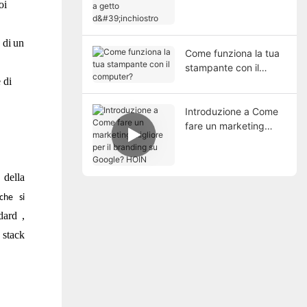
oi
d'inchiostro
 di
un
Come funziona la tua
stampante con il
 di
computer?
Introduzione a Come
fare un marketing
migliore per il
branding su Google?
HOIN
 della
he si
dard
,
 stack