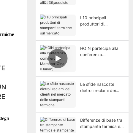
all'acquisto
I 10 principali
produttori di
stampanti termiche sul
termiche
mercato
HOIN partecipa alla
conferenza
commerciale
Marocco-Cina (Hunan)
TE
Le sfide nascoste
UN
dietro i reclami dei
RE
clienti nel mercato
delle stampanti
termiche
degli
Differenze di base tra
stampante termica e
stampante a getto