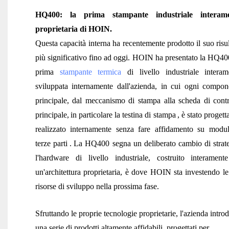
HQ400: la prima stampante industriale interam
proprietaria di HOIN.
Questa capacità interna ha recentemente prodotto il suo risu
più significativo fino ad oggi. HOIN ha presentato la HQ400
prima
stampante termica
di livello industriale interam
sviluppata internamente dall'azienda, in cui ogni compon
principale, dal meccanismo di stampa alla scheda di contr
principale,
in particolare la testina di stampa
, è stato progett
realizzato internamente senza fare affidamento su modul
terze parti
.
La HQ400 segna un deliberato cambio di strate
l'hardware di livello industriale, costruito interament
un'architettura proprietaria, è dove HOIN sta investendo le
risorse di sviluppo nella prossima fase.
Sfruttando le proprie tecnologie proprietarie, l'azienda intro
una serie di prodotti altamente affidabili, progettati per