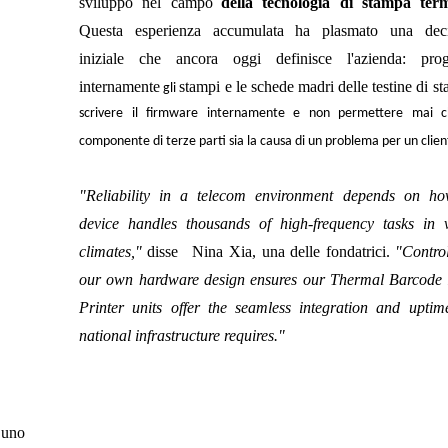
sviluppo nel campo
della tecnologia di stampa ter
Questa esperienza accumulata ha plasmato una deci
iniziale che ancora oggi definisce l'azienda: proge
internamente
stampi e le schede madri delle testine di s
gli
scrivere il firmware internamente e non permettere mai 
componente di terze parti sia la causa di un problema per un clien
"Reliability in a telecom environment depends on ho
device handles thousands of high-frequency tasks in 
climates,"
disse
Nina Xia, una delle fondatrici
.
"Contro
our own hardware design ensures our Thermal Barcode
Printer units offer the seamless integration and uptim
national infrastructure requires."
 uno