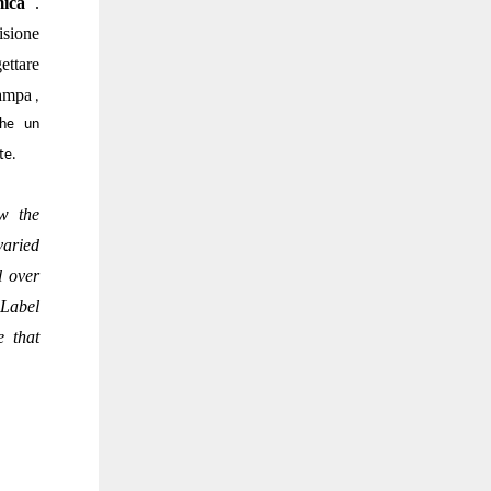
mica
.
sione
ttare
tampa
,
che un
te.
w the
varied
l over
 Label
e that