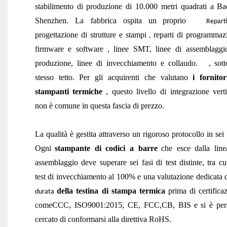
stabilimento di produzione di 10.000 metri quadrati a Ba
Shenzhen. La fabbrica
ospita
un
proprio
Repar
progettazione di strutture e stampi
reparti di programmaz
,
firmware
e software
,
linee SMT,
linee di assemblaggi
produzione, linee di invecchiamento e collaudo.
,
sot
stesso tetto. Per gli acquirenti che valutano
i fornitor
stampanti termiche
, questo livello di integrazione vert
non è comune in questa fascia di prezzo.
La qualità è gestita attraverso un rigoroso protocollo in sei 
Ogni
stampante di codici a barre
che esce dalla line
assemblaggio deve superare sei fasi di test distinte, tra c
test di invecchiamento al 100% e una valutazione dedicata d
della testina di stampa termica
prima di certifica
durata
come
CCC,
ISO9001:2015, CE, FCC
,CB
,
BIS
e si è per
cercato di conformarsi alla direttiva RoHS.