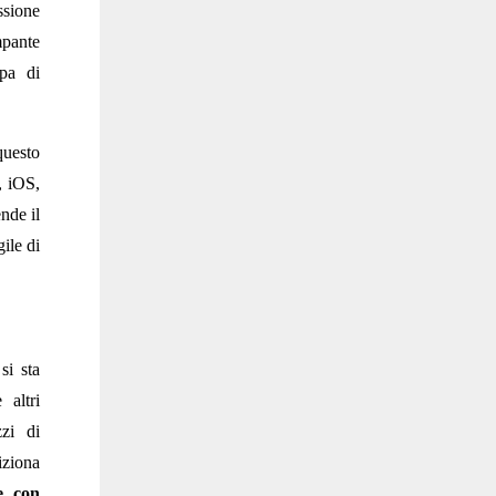
ssione
mpante
mpa di
questo
, iOS,
nde il
ile di
si sta
 altri
zi di
iziona
e con