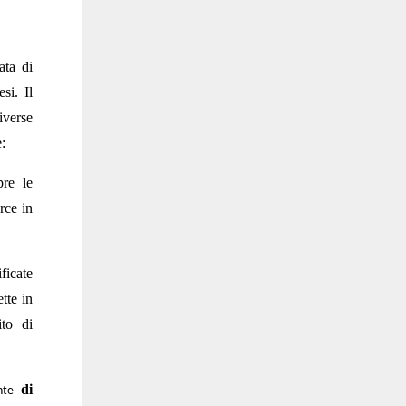
ata di
si. Il
iverse
e:
pre le
rce in
ficate
ette in
ito di
di
nte