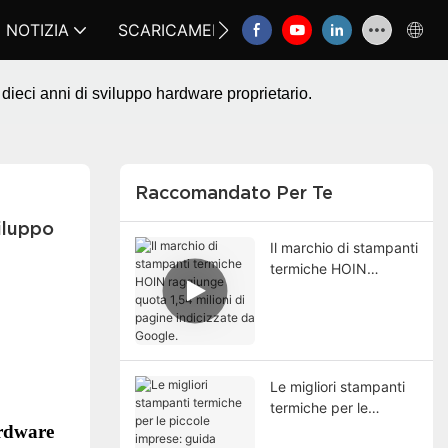
NOTIZIA
SCARICAMENTO
CONTATTACI
FA
dieci anni di sviluppo hardware proprietario.
Raccomandato Per Te
luppo 
Il marchio di stampanti
termiche HOIN
raggiunge quota 1,54
milioni di pagine
indicizzate da Google.
Le migliori stampanti
termiche per le
piccole imprese: guida
ardware