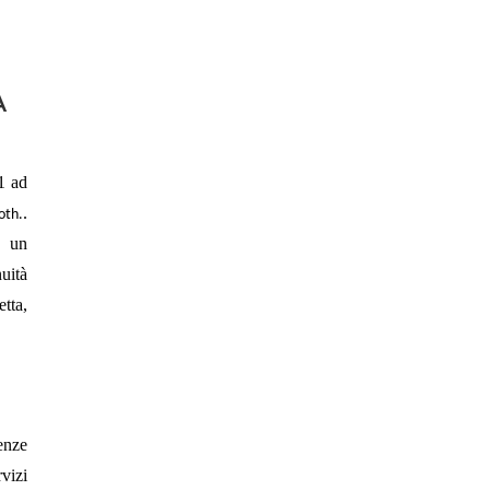
À
1 ad
.
oth.
i un
uità
etta,
enze
rvizi