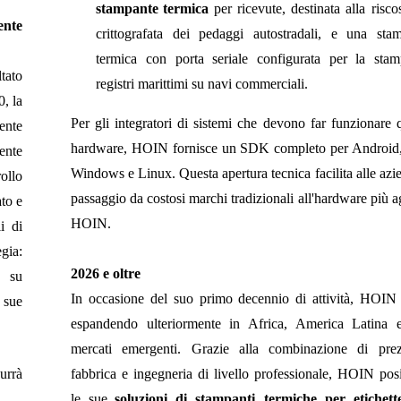
stampante
termica
per ricevute, destinata alla risco
ente
crittografata dei pedaggi autostradali, e una sta
termica con porta seriale configurata per la sta
ltato
registri marittimi su navi commerciali.
, la
Per gli integratori di sistemi che devono far funzionare 
ente
hardware, HOIN fornisce un SDK completo per Android
ente
Windows e Linux. Questa apertura tecnica facilita alle azie
ollo
passaggio da costosi marchi tradizionali all'hardware più ag
ato e
HOIN.
i di
gia:
2026 e oltre
e su
In occasione del suo primo decennio di attività, HOIN 
 sue
espandendo ulteriormente in Africa, America Latina e
mercati emergenti. Grazie alla combinazione di prez
durrà
fabbrica e ingegneria di livello professionale, HOIN pos
le sue
soluzioni di stampanti termiche per etichett