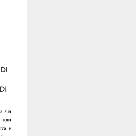
DI
DI
la sua
 HOIN
erca e