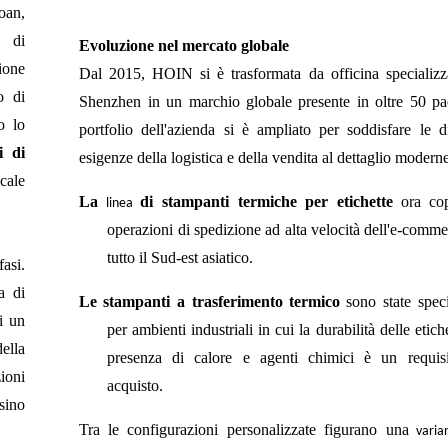
oan,
di
ti
Evoluzione nel mercato globale
ione
Dal 2015, HOIN si è trasformata da officina specializz
o di
Shenzhen in un marchio globale presente in oltre 50 pae
to lo
portfolio dell'azienda si è ampliato per soddisfare le d
i di
esigenze della logistica e della vendita al dettaglio modern
icale
La
di stampanti termiche per etichette
ora co
linea
operazioni di spedizione ad alta velocità dell'e-comme
tutto il Sud-est asiatico.
fasi.
a di
Le
stampanti a trasferimento termico
sono state speci
ui un
per ambienti industriali in cui la durabilità delle etich
ella
presenza di calore e agenti chimici è un requis
zioni
acquisto.
sino
Tra
le configurazioni personalizzate figurano una
varia