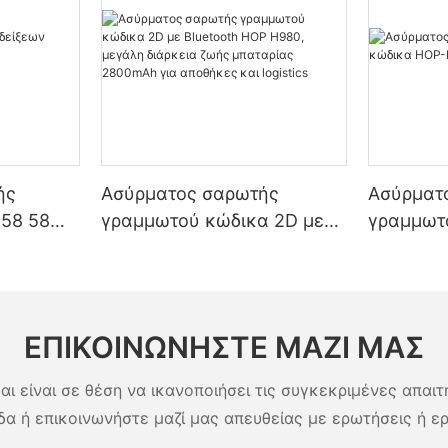
ής
Ασύρματος σαρωτής
Ασύρματ
58 58
γραμμωτού κώδικα 2D με
γραμμωτ
Bluetooth HOP H980,
E790 1D 
μεγάλη διάρκεια ζωής
μπαταρίας 2800mAh για
αποθήκες και logistics
ΕΠΙΚΟΙΝΩΝΉΣΤΕ ΜΑΖΊ ΜΑΣ
αι είναι σε θέση να ικανοποιήσει τις συγκεκριμένες απαιτ
δα ή επικοινωνήστε μαζί μας απευθείας με ερωτήσεις ή ε