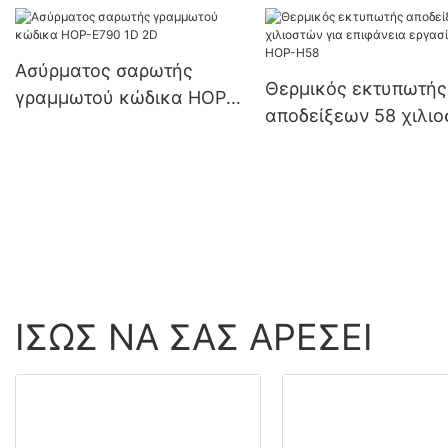
Κατασκευαστής
USB+Bluetooth
εργοστασίου | HOIN
Προμηθευτής
Ασύρματος σαρωτής
Θερμικός εκτυπωτής
γραμμωτού κώδικα HOP-
αποδείξεων 58 χιλι
E790 1D 2D
για επιφάνεια εργασ
HOP-H58
ΊΣΩΣ ΝΑ ΣΑΣ ΑΡΈΣΕΙ