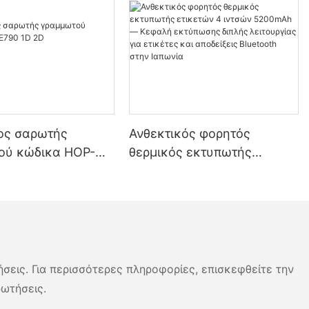
ος σαρωτής
Ανθεκτικός φορητός
ού κώδικα HOP-
θερμικός εκτυπωτής
2D
ετικετών 4 ιντσών
5200mAh — Κεφαλή
εκτύπωσης διπλής
λειτουργίας για ετικέτες και
αποδείξεις Bluetooth στην
Ιαπωνία
ήσεις. Για περισσότερες πληροφορίες, επισκεφθείτε την
ρωτήσεις.