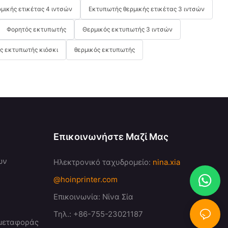
μικής ετικέτας 4 ιντσών
Εκτυπωτής θερμικής ετικέτας 3 ιντσών
Φορητός εκτυπωτής
Θερμικός εκτυπωτής 3 ιντσών
ς εκτυπωτής κιόσκι
θερμικός εκτυπωτής
Επικοινωνήστε Μαζί Μας
ων
Ηλεκτρονικό ταχυδρομείο:
nina.xia
@hoinprinter.com
Επικοινωνία: Νίνα Σία
Τηλ.: +86-755-23021187
 μεταφοράς