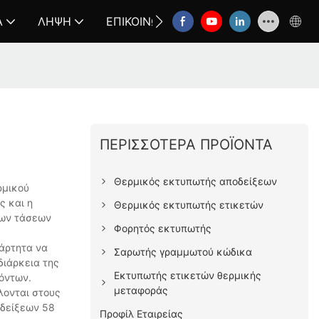
Α
ΛΉΨΗ
ΕΠΙΚΟΙΝΩΝΉΣΤΕ ΜΑΖΊ ΜΑΣ
FAQ
ΠΕΡΙΣΣΌΤΕΡΑ ΠΡΟΪΌΝΤΑ
Θερμικός εκτυπωτής αποδείξεων
ρμικού
ς και η
Θερμικός εκτυπωτής ετικετών
των τάσεων
Φορητός εκτυπωτής
άρτητα να
Σαρωτής γραμμωτού κώδικα
διάρκεια της
Εκτυπωτής ετικετών θερμικής
ϊόντων.
μεταφοράς
λονται στους
οδείξεων 58
Προφίλ Εταιρείας