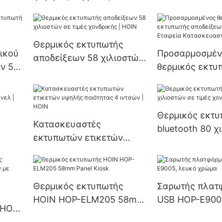
κός
Κατασκευαστή
εκτυπωτής αποδείξεων
εων
εργοστασίου |
usb+bt 58 χιλιοστών από
το εργοστάσιο Φορητός
Θερμικός εκτυπωτής
θερμικός εκτυπωτής 58
ικού
Προσαρμοσμέν
αποδείξεων 58 χιλιοστών
χιλιοστών
ν 58
θερμικός εκτυ
σε τιμές χονδρικής | HOIN
αποδείξεων 5
Εταιρεία Κατα
HOIN1
Θερμικός εκτ
Κατασκευαστές
bluetooth 80 χ
εκτυπωτών ετικετών
τιμές χονδρική
ησης
υψηλής ποιότητας 4
ιντσών | HOIN
Θερμικός εκτυπωτής
Σαρωτής πλατ
HOIN HOP-ELM205 58mm
USB HOP-E900
 HOP-
Panel Kiosk
χρώμα