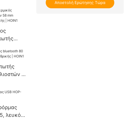
ς
Αποστολή Ερώτησης Τώρα
 HOIN
ος
πωτής
8 mm
σκευαστής |
υπωτής
ιλιοστών σε
ς | HOIN1
φόρμας
5, λευκό