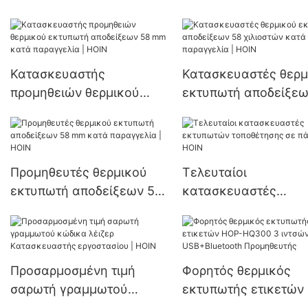
USB BT 58mm Θερμι
καλή τιμή - Προμηθευτής
Εκτυπωτής Αποδείξ
HOIN
Φορητός θερμικός
εκτυπωτής 58mm
Κατασκευαστής
Κατασκευαστές θερμ
προμηθειών θερμικού
εκτυπωτή αποδείξεω
εκτυπωτή αποδείξεων 58
χιλιοστών κατά
mm κατά παραγγελία |
παραγγελία | HOIN
HOIN
Προμηθευτές θερμικού
Τελευταίοι
εκτυπωτή αποδείξεων 58
κατασκευαστές
mm κατά παραγγελία |
εκτυπωτών τοποθέτ
HOIN
σε πάνελ | HOIN
Προσαρμοσμένη τιμή
Φορητός θερμικός
σαρωτή γραμμωτού
εκτυπωτής ετικετών
κώδικα λέιζερ
HQ300 3 ιντσών με