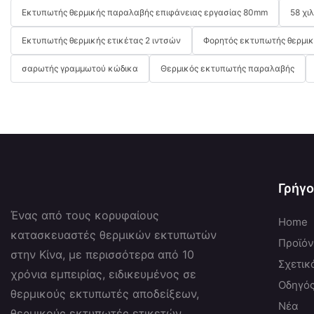
Εκτυπωτής θερμικής παραλαβής επιφάνειας εργασίας 80mm
58 χι
Εκτυπωτής θερμικής ετικέτας 2 ιντσών
Φορητός εκτυπωτής θερμι
σαρωτής γραμμωτού κώδικα
Θερμικός εκτυπωτής παραλαβής
Γρήγο
Ένας από τους κορυφαίους
Home
κατασκευαστές θερμικών εκτυπωτών
Προϊό
στην Κίνα, με περισσότερα από 10
Σχετικ
χρόνια εμπειρίας, ειδικευμένος σε
Οδηγό
θερμικούς εκτυπωτές αποδείξεων,
Νέα
θερμικούς εκτυπωτές ετικετών,