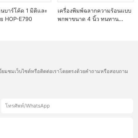
กนบาร์โค้ด 1 มิติและ
เครื่องพิมพ์ฉลากความร้อนแบบ
สาย HOP-E790
พกพาขนาด 4 นิ้ว ทนทาน
แบตเตอรี่ 5200mAh — ระบบ
บลูทูธ โหมดคู่สำหรับพิมพ์ฉลาก
และใบเสร็จ หัวพิมพ์จากญี่ปุ่น
ี่ยมชมเว็บไซต์หรือติดต่อเราโดยตรงด้วยคำถามหรือสอบถาม
โทรศัพท์/WhatsApp