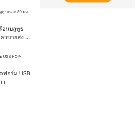
IN1
ร้อนบลูทูธ
คาขายส่ง |
ลตฟอร์ม USB
าว