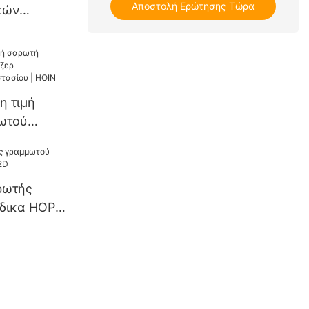
Αποστολή Ερώτησης Τώρα
κών
S
η τιμή
ωτού
ς
 HOIN
ρωτής
δικα HOP-