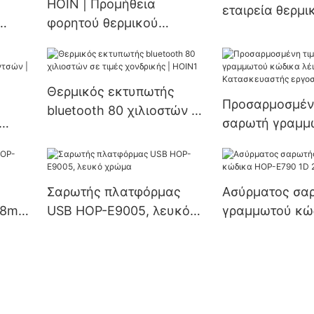
HOIN | Προμήθεια
εταιρεία θερμι
φορητού θερμικού
εκτυπωτών PO
εκτυπωτή ετικετών
τελευταίας τεχνολογίας
Θερμικός εκτυπωτής
Προσαρμοσμέν
bluetooth 80 χιλιοστών σε
σαρωτή γραμμ
τιμές χονδρικής | HOIN1
κώδικα λέιζερ
Κατασκευαστή
εργοστασίου |
Σαρωτής πλατφόρμας
Ασύρματος σα
58mm
USB HOP-E9005, λευκό
γραμμωτού κώ
χρώμα
E790 1D 2D