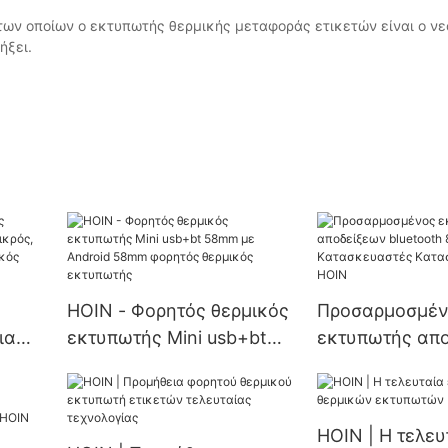
ων οποίων ο εκτυπωτής θερμικής μεταφοράς ετικετών είναι ο νεό
ήξει.
HOIN - Φορητός θερμικός
Προσαρμοσμέν
ια
εκτυπωτής Mini usb+bt
εκτυπωτής απ
κρός,
58mm με Android 58mm
bluetooth 80m
ρητός
φορητός θερμικός
Κατασκευαστέ
 80
εκτυπωτής
Κατασκευαστής
HOIN | Η τελευ