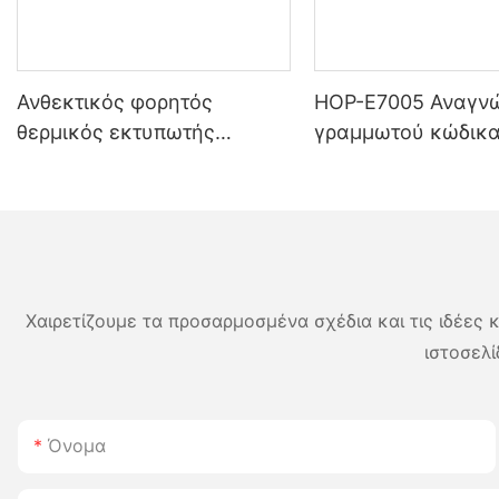
Ανθεκτικός φορητός
HOP-E7005 Αναγν
θερμικός εκτυπωτής
γραμμωτού κώδικα
ετικετών 4 ιντσών
επιτραπέζιους υπο
5200mAh — Κεφαλή
με συνδεσιμότητα 
εκτύπωσης διπλής
and Play
λειτουργίας για ετικέτες και
αποδείξεις Bluetooth στην
Ιαπωνία
Χαιρετίζουμε τα προσαρμοσμένα σχέδια και τις ιδέες κ
ιστοσελί
Όνομα