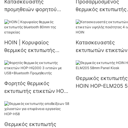
Κατασκευαστής
Προσαρμοσμένος
προμηθειών φορητού
θερμικός εκτυπωτής
θερμικού εκτυπωτή κατά
bluetooth 58mm
παραγγελία | HOIN
Κατασκευαστής
εργοστασίου | HOIN
HOIN | Κορυφαίος
Κατασκευαστές
θερμικός εκτυπωτής
εκτυπωτών ετικετών
bluetooth 80mm της
υψηλής ποιότητας 4
εταιρείας
ιντσών | HOIN
Θερμικός εκτυπωτής
Φορητός θερμικός
HOIN HOP-ELM205 
εκτυπωτής ετικετών HOP-
Panel Kiosk
HQ300 3 ιντσών με
USB+Bluetooth
Προμηθευτής
Θερμικός εκτυπωτής