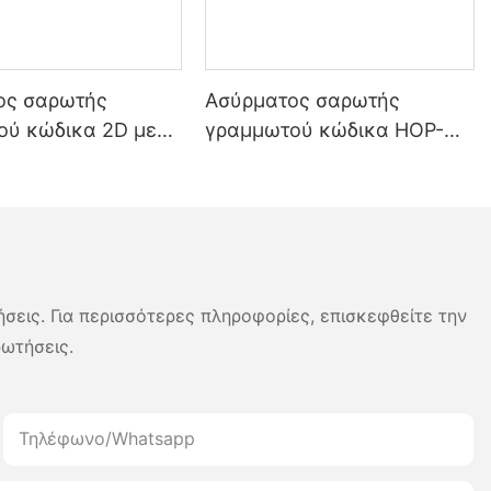
ος σαρωτής
Ασύρματος σαρωτής
ού κώδικα 2D με
γραμμωτού κώδικα HOP-
h HOP H980,
E790 1D 2D
ιάρκεια ζωής
ας 2800mAh για
και logistics
ήσεις. Για περισσότερες πληροφορίες, επισκεφθείτε την
ρωτήσεις.
Τηλέφωνο/whatsapp