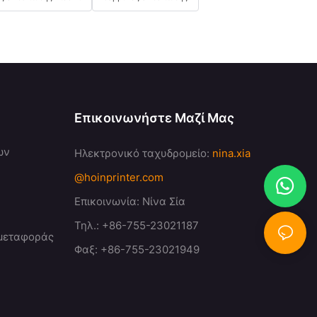
Επικοινωνήστε Μαζί Μας
ων
Ηλεκτρονικό ταχυδρομείο:
nina.xia
@hoinprinter.com
Επικοινωνία: Νίνα Σία
Τηλ.: +86-755-23021187
 μεταφοράς
Φαξ: +86-755-23021949