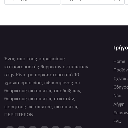
Γρήγο
Ένας από τους κορυφαίους
Home
κατασκευαστές θερμικών εκτυπωτών
Προϊό
στην Κίνα, με περισσότερα από 10
Σχετικ
χρόνια εμπειρίας, ειδικευμένος σε
Οδηγό
θερμικούς εκτυπωτές αποδείξεων,
Νέα
θερμικούς εκτυπωτές ετικετών,
Λήψη
φορητούς εκτυπωτές, εκτυπωτές
Επικοι
ΠΕΡΙΠΤΕΡΩΝ.
FAQ