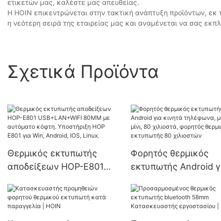
ετικετών μας, καλέστε μας απευθείας.
Η HOIN επικεντρώνεται στην τακτική ανάπτυξη προϊόντων, εκ τ
η νεότερη σειρά της εταιρείας μας και αναμένεται να σας εκπλ
Σχετικά Προϊόντα
Θερμικός εκτυπωτής
Φορητός θερμικός
αποδείξεων HOP-E801
εκτυπωτής Android γ
USB+LAN+WIFI 80MM με
κινητά τηλέφωνα, μι
αυτόματο κόφτη.
μίνι, 80 χιλιοστά, φο
Υποστήριξη HOP E801 για
θερμικός εκτυπωτής
Win, Android, IOS, Linux.
χιλιοστών