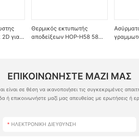
ώστης
Θερμικός εκτυπωτής
Ασύρματ
 2D για
αποδείξεων HOP-H58 58
γραμμωτ
λογιστές
χιλιοστών
Bluetoot
USB Plug
μεγάλη δ
μπαταρί
αποθήκες 
ΕΠΙΚΟΙΝΩΝΉΣΤΕ ΜΑΖΊ ΜΑΣ
αι είναι σε θέση να ικανοποιήσει τις συγκεκριμένες απαιτ
δα ή επικοινωνήστε μαζί μας απευθείας με ερωτήσεις ή ε
ΗΛΕΚΤΡΟΝΙΚΗ ΔΙΕΥΘΥΝΣΗ