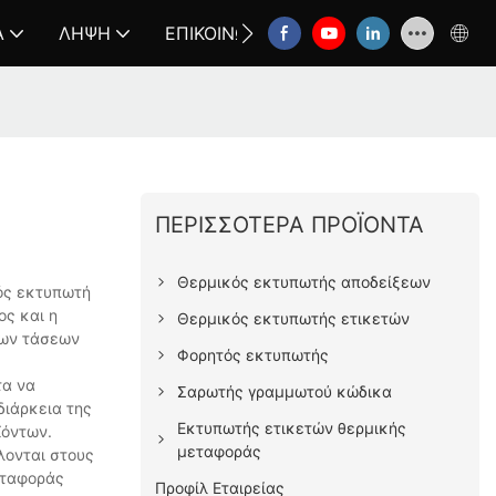
Α
ΛΉΨΗ
ΕΠΙΚΟΙΝΩΝΉΣΤΕ ΜΑΖΊ ΜΑΣ
FAQ
ΠΕΡΙΣΣΌΤΕΡΑ ΠΡΟΪΌΝΤΑ
Θερμικός εκτυπωτής αποδείξεων
ός εκτυπωτή
ος και η
Θερμικός εκτυπωτής ετικετών
των τάσεων
Φορητός εκτυπωτής
τα να
Σαρωτής γραμμωτού κώδικα
διάρκεια της
Εκτυπωτής ετικετών θερμικής
ϊόντων.
μεταφοράς
λονται στους
εταφοράς
Προφίλ Εταιρείας