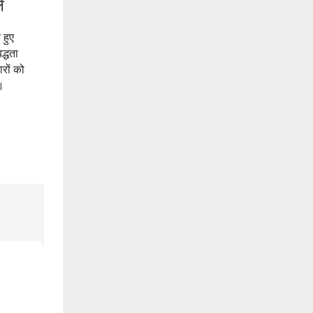
े
 हुए
द्धता
रों को
।