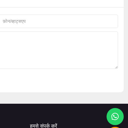
फ़ोन/व्हाट्सएप
हमसे संपर्क करें