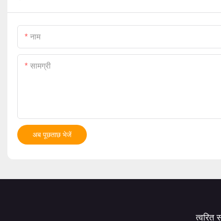
नाम
सामग्री
अब पूछताछ भेजें
त्वरित 