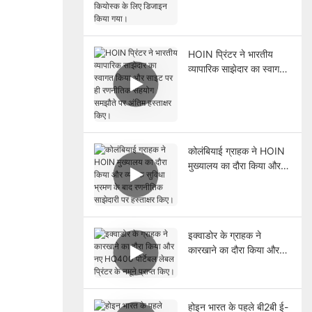
रिटेल पीओएस सिस्टम और
कियोस्क के लिए डिजाइन
किया गया।
HOIN प्रिंटर ने भारतीय
व्यापारिक साझेदार का स्वागत
किया और साइट पर ही
रणनीतिक सहयोग समझौते पर
अंतिम हस्ताक्षर किए।
कोलंबियाई ग्राहक ने HOIN
मुख्यालय का दौरा किया और
व्यापक सुविधा भ्रमण के बाद
रणनीतिक साझेदारी पर
हस्ताक्षर किए।
इक्वाडोर के ग्राहक ने
कारखाने का दौरा किया और
नए HQ400 पोर्टेबल लेबल
प्रिंटर के नमूने प्राप्त किए।
होइन भारत के पहले बी2बी ई-