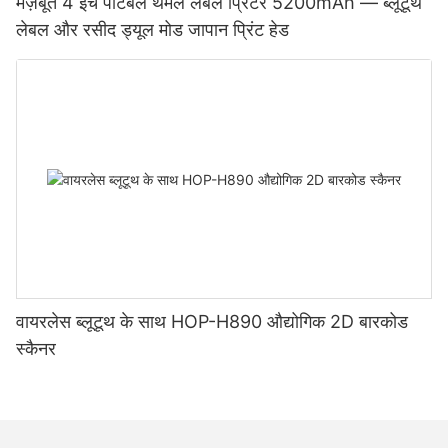
मज़बूत 4 इंच पोर्टेबल थर्मल लेबल प्रिंटर 5200mAh — ब्लूटूथ
लेबल और रसीद ड्यूल मोड जापान प्रिंट हेड
वायरलेस ब्लूटूथ के साथ HOP-H890 औद्योगिक 2D बारकोड
स्कैनर