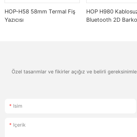
HOP-H58 58mm Termal Fiş
HOP H980 Kablosu
Yazıcısı
Bluetooth 2D Bark
Okuyucu, 2800mAh 
Ömrü, Depo ve Lojis
Özel tasarımlar ve fikirler açığız ve belirli gereksiniml
Isim
Içerik