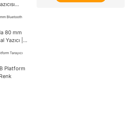
azıcısı
IN
rla 80 mm
l Yazıcı |
 Platform
 Renk