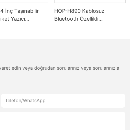
4 İnç Taşınabilir
HOP-H890 Kablosuz
iket Yazıcı
Bluetooth Özellikli
 — Bluetooth
Endüstriyel 2D Barkod
 Fiş Çift Modlu
Okuyucu
skı Kafası
 ziyaret edin veya doğrudan sorularınız veya sorularınızla
Telefon/WhatsApp