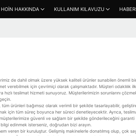
HOIN HAKKINDA
KULLANIM KILAVUZU
HABER
imiz de dahil olmak üzere yüksek kaliteli ürünler sunabilen önemli bir
met verebilmek için çevrimiçi olarak çalışmaktadır. Müşteri odaklılık ilk
a hızlı teslimat hizmeti sunuyoruz. Müşterilerimizin sorunlarını çözm
geçin.
tüm ürünleri bağımsız olarak verimli bir şekilde tasarlayabilir, geliştireb
lamak için tüm süreç boyunca her süreci denetleyecektir. Ayrıca, teslim
n müşterilerimize güvenli ve sağlam bir şekilde gönderileceğini garanti
bilgi edinmek isterseniz, doğrudan bizi arayın.
em veren bir kuruluştur. Gelişmiş makinelerle donatılmış olup, çok sa