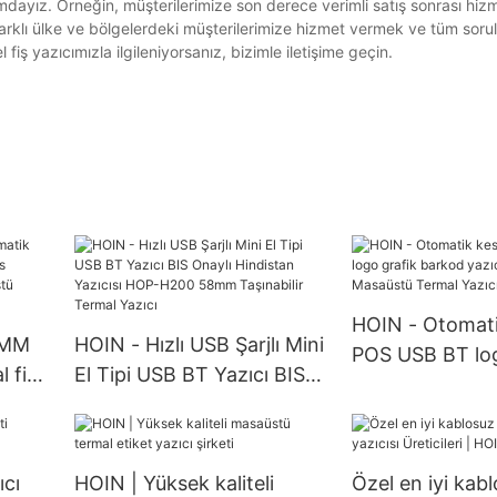
rumdayız. Örneğin, müşterilerimize son derece verimli satış sonrası hiz
rklı ülke ve bölgelerdeki müşterilerimize hizmet vermek ve tüm sorula
 fiş yazıcımızla ilgileniyorsanız, bizimle iletişime geçin.
HOIN - Otomati
0MM
HOIN - Hızlı USB Şarjlı Mini
POS USB BT log
 fiş
El Tipi USB BT Yazıcı BIS
barkod yazıcıs
roid
Onaylı Hindistan Yazıcısı
Masaüstü Terma
aüstü
HOP-H200 58mm
kler
Taşınabilir Termal Yazıcı
ıcı
HOIN | Yüksek kaliteli
Özel en iyi kab