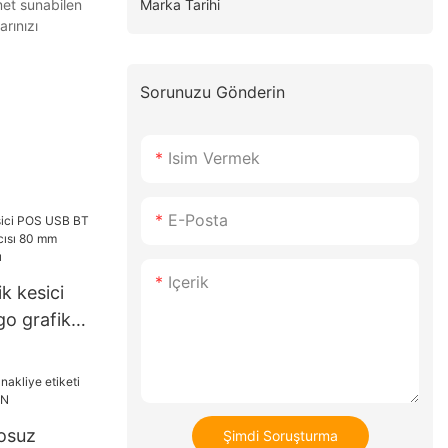
Marka Tarihi
met sunabilen
rınızı
Sorunuzu Gönderin
Isim Vermek
E-Posta
Içerik
k kesici
o grafik
ı 80 mm
l Yazıcı
losuz
Şimdi Soruşturma