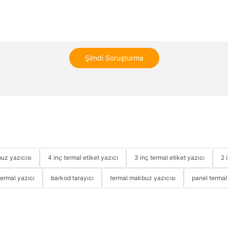
Şimdi Soruşturma
uz yazıcısı
4 inç termal etiket yazıcı
3 inç termal etiket yazıcı
2 
termal yazıcı
barkod tarayıcı
termal makbuz yazıcısı
panel termal