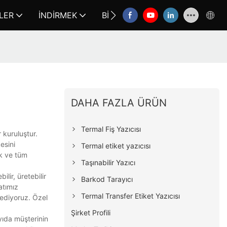
LER
İNDIRMEK
BIZE ULAŞIN
FAQ
DAHA FAZLA ÜRÜN
Termal Fiş Yazıcısı
 kuruluştur.
esini
Termal etiket yazıcısı
ek ve tüm
Taşınabilir Yazıcı
ilir, üretebilir
Barkod Tarayıcı
atımız
Termal Transfer Etiket Yazıcısı
 ediyoruz. Özel
Şirket Profili
yıda müşterinin