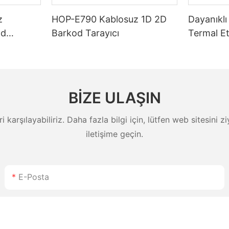
z
HOP-E790 Kablosuz 1D 2D
Dayanıklı 
od
Barkod Tarayıcı
Termal Et
Uzun Pil
5200mAh
tik İçin
Etiket ve
Japon Ba
BIZE ULAŞIN
eri karşılayabiliriz. Daha fazla bilgi için, lütfen web sitesini
iletişime geçin.
E-Posta