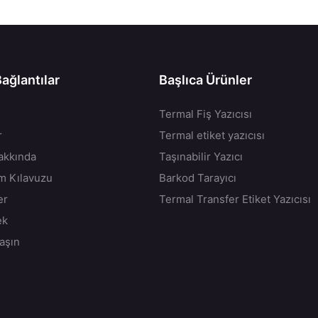
Bağlantılar
Başlıca Ürünler
Termal Fiş Yazıcısı
r
Termal etiket yazıcısı
akkında
Taşınabilir Yazıcı
ım Kılavuzu
Barkod Tarayıcı
er
Termal Transfer Etiket Yazıcısı
ek
aşın