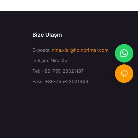
Bize Ulaşın
E-posta:
nina.xia
@hoinprinter.com
İletişim: Nina Xia
Tel: +86-755-23021187
Faks: +86-755-23021949