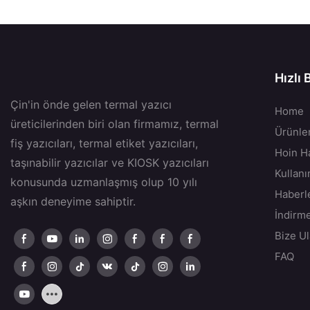
Hızlı 
Çin'in önde gelen termal yazıcı
Home
üreticilerinden biri olan firmamız, termal
Ürünle
fiş yazıcıları, termal etiket yazıcıları,
Hoin H
taşınabilir yazıcılar ve KIOSK yazıcıları
Kullan
konusunda uzmanlaşmış olup 10 yılı
Haberl
aşkın deneyime sahiptir.
İndirm
Bize Ul
FAQ