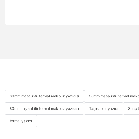
80mm masaüstü termal makbuz yazıcısı
58mm masaüstü termal makb
80mm taşınabilir termal makbuz yazıcısı
Taşınabilir yazıcı
3 inç 
termal yazıcı