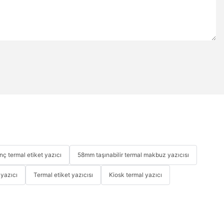
inç termal etiket yazıcı
58mm taşınabilir termal makbuz yazıcısı
 yazıcı
Termal etiket yazıcısı
Kiosk termal yazıcı