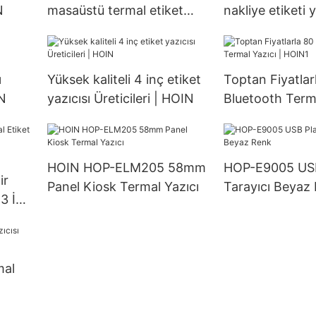
N
masaüstü termal etiket
nakliye etiketi y
yazıcı şirketi
Üreticileri | HO
ı
Yüksek kaliteli 4 inç etiket
Toptan Fiyatla
IN
yazıcısı Üreticileri | HOIN
Bluetooth Terma
HOIN1
HOIN HOP-ELM205 58mm
HOP-E9005 USB
ir
Panel Kiosk Termal Yazıcı
Tarayıcı Beyaz
 3 İnç
mal