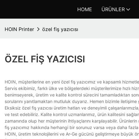
HOME
ÜRÜNLER
HOIN Printer
özel fiş yazıcısı
ÖZEL FIŞ YAZICISI
HOIN, müşterilerine en yeni özel fiş yazıcımız ve kapsamlı hizmetler
Servis ekibimiz, farklı ülke ve bölgelerdeki müşterilerimize hızlı hiz
benimseyerek, üretim ve kalite kontrol sürecini tamamladıktan sonr
sorularını yanıtlamaktan mutluluk duyarız. Hemen bizimle iletişime 
Eksiksiz özel fiş yazıcısı üretim hatları ve deneyimli çalışanlarımızla, 
ve test edebiliriz. Kalite kontrol uzmanlarımız, ürün kalitesini sağ
zamanında olup her müşterinin ihtiyaçlarını karşılayabilir. Ürünleri
fiş yazıcımız hakkında herhangi bir sorunuz varsa veya daha fazla 
HOIN, üretim teknolojilerini ve Ar-Ge gücünü geliştirmeye büyük ön