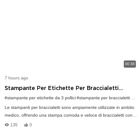
00:38
7 hours ago
Stampante Per Etichette Per Braccialetti
Medicali Da 80 Mm HOP-HL80
#stampante per etichette da 3 pollici
#stampante per braccialetti da 80 mm
Le stampanti per braccialetti sono ampiamente utilizzate in ambito
medico, offrendo una stampa comoda e veloce di braccialetti con
un funzionamento semplice. WhatsApp: +86 18859251634
135
0
WeChat: lss03655121