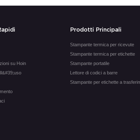
Rapidi
Prodotti Principali
Stampante termica per ricevute
Stampante termica per etichette
zioni su Hoin
Stampante portatile
ll&#39;uso
Lettore di codici a barre
Stampante per etichette a trasfer
amento
aci