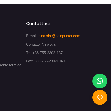
Contattaci
E-mail:
nina.xia
@hoinprinter.com
Contatto: Nina Xia
Tel: +86-755-23021187
Fax: +86-755-23021949
imento termico