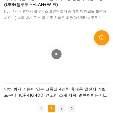
(USB+블루투스+LAN+WIFI)
Hoin 4인치 휴대용 블루투스 프린터로 배송 패키지 라벨을 출력하
세요. 1) 낙하 방지 구조 및 고무 처리된 외관 2) USB+블루투스 또
는 USB+LAN+블루투스+와이파이 (선택 사항) 3) 용지 폭: 20-
120mm, 용지 높이: 10-280mm, 용지 최대 직경: 50mm 4) 라벨 및
영수증 용지 지원 5) TSPL, ESC/POS, CPCL 명령어 세트를 지원합
니다. 6) 1D 및 2D 바코드 인쇄 지원 Wsp:+86 13652379882
낙하 방지 기능이 있는 고품질 4인치 휴대용 열전사 라벨
프린터 HOP-HQ400, 견고한 소재 사용. 🌿특허받은 디자
인 및 고품질. 🌿라벨 및 영수증 용지 지원. 🌿20~110mm
너비 지원.(직경(0))
1
2