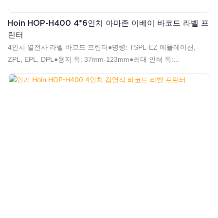
Hoin HOP-H400 4*6인치 아마존 이베이 바코드 라벨 프
린터
4인치 열전사 라벨 바코드 프린터●명령: TSPL-EZ 에뮬레이션,
ZPL, EPL, DPL●용지 폭: 37mm-123mm●최대 인쇄 폭:
108mm●1D 2D 바코드 인쇄 지원●직렬 시퀀스 지원●고속
152mm/s(6인치/s)(최대)●롤 유형 및 접이식 유형 용지 지원●직경
120mm 용지 롤 지원●해상도: 203DPI●Dlabel, Nicelabel 등의 소프
트웨어 지원