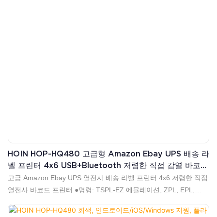
HOIN HOP-HQ480 고급형 Amazon Ebay UPS 배송 라
벨 프린터 4x6 USB+Bluetooth 저렴한 직접 감열 바코드
프린터
고급 Amazon Ebay UPS 열전사 배송 라벨 프린터 4x6 저렴한 직접
열전사 바코드 프린터 ●명령: TSPL-EZ 에뮬레이션, ZPL, EPL,
DPL ●용지 너비: 37mm-123mm ●최대 인쇄 너비: 108mm ●1D 2D
바코드 인쇄 지원 ●직렬 시퀀스 지원 ●고속 152mm/s(6인치/s)(최