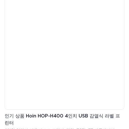
120mm 용지 롤 지원●해상도: 203DPI●Dlabel, Nicelabel 등의 소프
트웨어 지원
인기 상품 Hoin HOP-H400 4인치 USB 감열식 라벨 프
린터