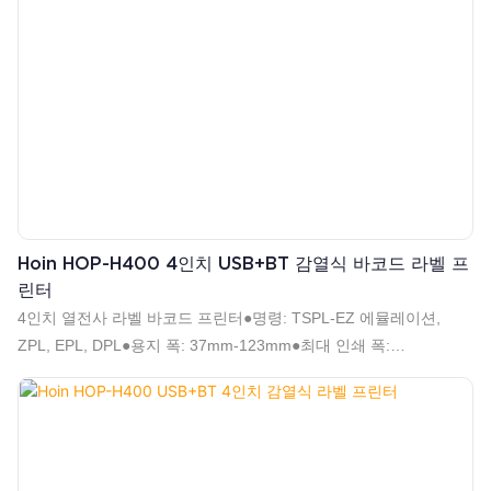
Hoin HOP-H400 4인치 USB+BT 감열식 바코드 라벨 프
린터
4인치 열전사 라벨 바코드 프린터●명령: TSPL-EZ 에뮬레이션,
ZPL, EPL, DPL●용지 폭: 37mm-123mm●최대 인쇄 폭:
108mm●1D 2D 바코드 인쇄 지원●직렬 시퀀스 지원●고속
152mm/s(6인치/s)(최대)●롤 유형 및 접이식 유형 용지 지원●직경
120mm 용지 롤 지원●해상도: 203DPI●Dlabel, Nicelabel 등의 소프
트웨어 지원