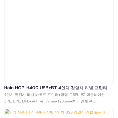
Hoin HOP-H400 USB+BT 4인치 감열식 라벨 프린터
4인치 열전사 라벨 바코드 프린터●명령: TSPL-EZ 에뮬레이션,
ZPL, EPL, DPL●용지 폭: 37mm-123mm●최대 인쇄 폭:
108mm●1D 2D 바코드 인쇄 지원●직렬 시퀀스 지원●고속
152mm/s(6인치/s)(최대)●롤 유형 및 접이식 유형 용지 지원●직경