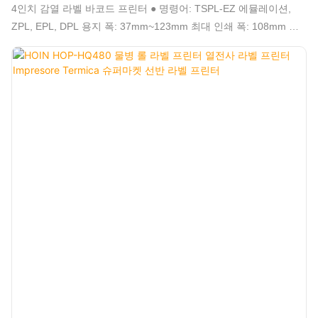
바코드 프린터)
4인치 감열 라벨 바코드 프린터 ● 명령어: TSPL-EZ 에뮬레이션,
ZPL, EPL, DPL 용지 폭: 37mm~123mm 최대 인쇄 폭: 108mm 최
대 용지 직경: 125mm 1D 및 2D 바코드 인쇄 지원 시리얼 시퀀스 지
원 최대 인쇄 속도: 152mm/s (6인치/s) 해상도: 203DPI Dlabel,
Nicelabel 등 소프트웨어 지원