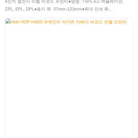
4인치 열전사 라벨 바코드 프린터●명령: TSPL-EZ 에뮬레이션,
ZPL, EPL, DPL●용지 폭: 37mm-123mm●최대 인쇄 폭:
108mm●1D 2D 바코드 인쇄 지원●직렬 시퀀스 지원●고속
152mm/s(6인치/s)(최대)●롤 유형 및 접이식 유형 용지 지원●직경
120mm 용지 롤 지원●해상도: 203DPI●Dlabel, Nicelabel 등의 소프
트웨어 지원