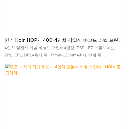
인기 Hoin HOP-H400 4인치 감열식 바코드 라벨 프린터
4인치 열전사 라벨 바코드 프린터●명령: TSPL-EZ 에뮬레이션,
ZPL, EPL, DPL●용지 폭: 37mm-123mm●최대 인쇄 폭:
108mm●1D 2D 바코드 인쇄 지원●직렬 시퀀스 지원●고속
152mm/s(6인치/s)(최대)●롤 유형 및 접이식 유형 용지 지원●직경
120mm 용지 롤 지원●해상도: 203DPI●Dlabel, Nicelabel 등의 소프
트웨어 지원