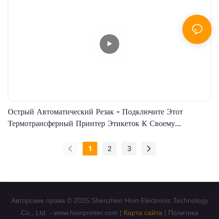
Острый Автоматический Резак - Подключите Этот
Термотрансферный Принтер Этикеток К Своему
Мобильному Телефону Через Bluetooth Для Удобной
Печати.
1
2
3
Авторские права © 2025 Shenzhen Hoin Electronic Technology
Co., Ltd. - www.hoinprinter.com |
Карта сайта
|
Политика