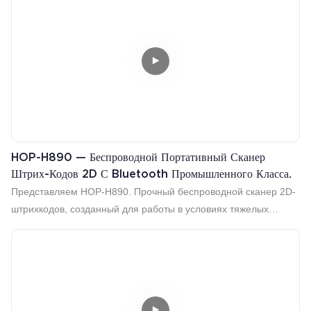
HOP-H890 — Беспроводной Портативный Сканер
Штрих-Кодов 2D С Bluetooth Промышленного Класса.
Представляем HOP-H890. Прочный беспроводной сканер 2D-
штрихкодов, созданный для работы в условиях тяжелых
складских помещений. Дальность действия до 325 метров.
Аккумулятор емкостью 2800 мАч для работы в течение всего
дня. Три режима подключения: USB, 2,4 ГГц и Bluetooth 4.0.
Надежный. Точный. Промышленная прочность.