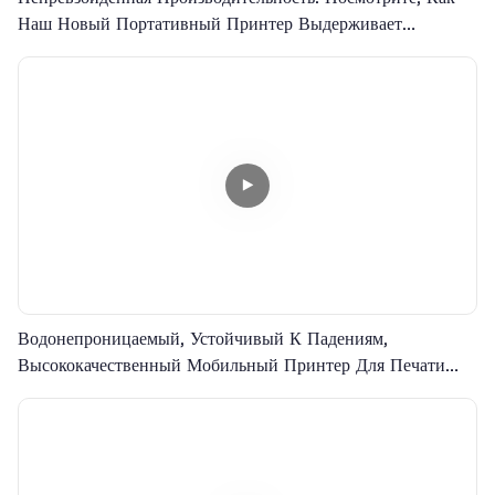
Наш Новый Портативный Принтер Выдерживает
Воздействие Воды И Падений!
Водонепроницаемый, Устойчивый К Падениям,
Высококачественный Мобильный Принтер Для Печати
Этикеток И Штрихкодов HOP-HQ400 С Диагональю
Экрана 4 Дюйма.