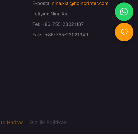
E-posta:
nina.xia
@hoinprinter.com
İletişim: Nina Xia
Tel: +86-755-23021187
Faks: +86-755-23021949
ite Haritası
|
Gizlilik Politikası