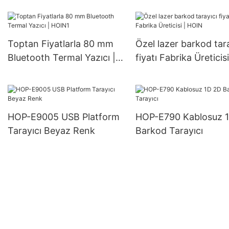
58MM Taşınabilir Termal
80 mm POS sistem yaz
Fiş Yazıcısı 58mm
taşınabilir termal yazıcı
Toptan Fiyatlarla 80 mm
Özel lazer barkod tara
Bluetooth Termal Yazıcı |
fiyatı Fabrika Üreticisi
HOIN1
HOIN
HOP-E9005 USB Platform
HOP-E790 Kablosuz 
Tarayıcı Beyaz Renk
Barkod Tarayıcı