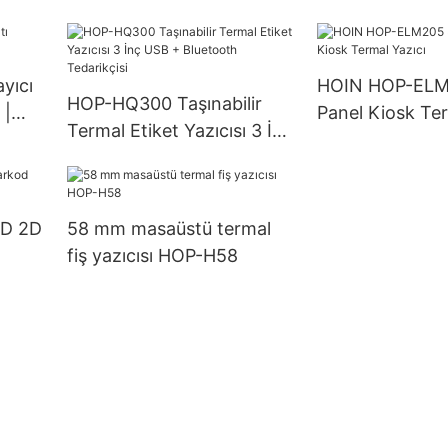
yazıcısı nakliye etiketi
ıcısı
çıkartması 58mm Termal
Etiket Barkod Yazıcısı
yıcı
HOIN HOP-EL
HOP-HQ300 Taşınabilir
 |
Panel Kiosk Ter
Termal Etiket Yazıcısı 3 İnç
USB + Bluetooth
Tedarikçisi
1D 2D
58 mm masaüstü termal
fiş yazıcısı HOP-H58