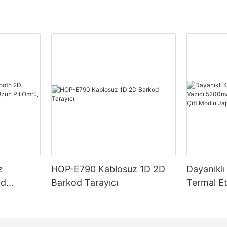
z
HOP-E790 Kablosuz 1D 2D
Dayanıklı 
od
Barkod Tarayıcı
Termal Et
Uzun Pil
5200mAh
tik İçin
Etiket ve
Japon Ba