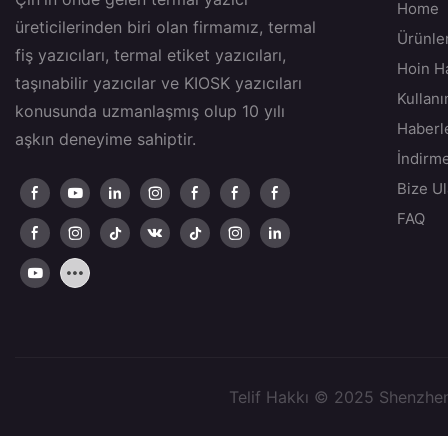
Home
üreticilerinden biri olan firmamız, termal
Ürünle
fiş yazıcıları, termal etiket yazıcıları,
Hoin H
taşınabilir yazıcılar ve KIOSK yazıcıları
Kullan
konusunda uzmanlaşmış olup 10 yılı
Haberl
aşkın deneyime sahiptir.
İndirm
Bize Ul
FAQ
Telif Hakkı © 2025 Shenzhen 