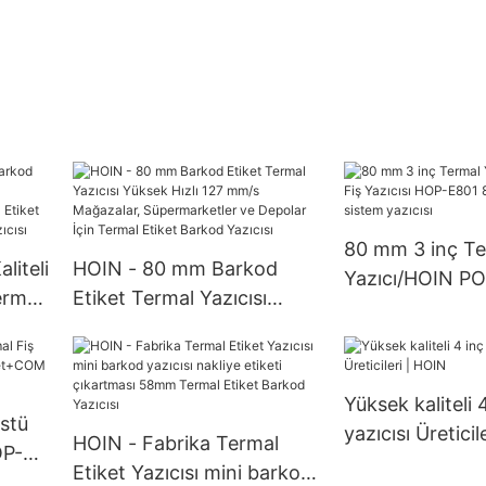
80 mm 3 inç Te
liteli
HOIN - 80 mm Barkod
Yazıcı/HOIN PO
ermal
Etiket Termal Yazıcısı
Yazıcısı HOP-
stü
Yüksek Hızlı 127 mm/s
POS sistem yazı
il
Mağazalar, Süpermarketler
ve Depolar İçin Termal
Yüksek kaliteli 
Etiket Barkod Yazıcısı
stü
yazıcısı Üreticil
HOIN - Fabrika Termal
OP-
Etiket Yazıcısı mini barkod
+COM