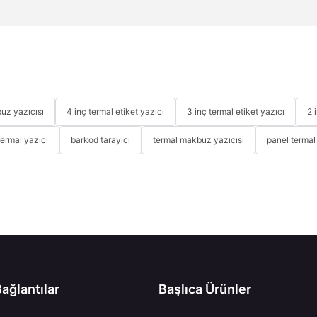
uz yazıcısı
4 inç termal etiket yazıcı
3 inç termal etiket yazıcı
2 
termal yazıcı
barkod tarayıcı
termal makbuz yazıcısı
panel termal
Bağlantılar
Başlıca Ürünler