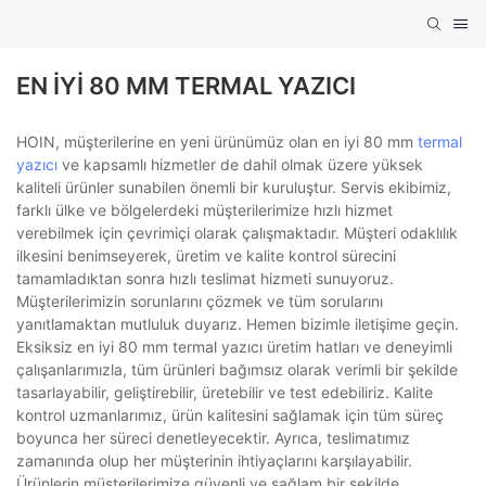
EN IYI 80 MM TERMAL YAZICI
HOIN, müşterilerine en yeni ürünümüz olan en iyi 80 mm
termal
yazıcı
ve kapsamlı hizmetler de dahil olmak üzere yüksek
kaliteli ürünler sunabilen önemli bir kuruluştur. Servis ekibimiz,
farklı ülke ve bölgelerdeki müşterilerimize hızlı hizmet
verebilmek için çevrimiçi olarak çalışmaktadır. Müşteri odaklılık
ilkesini benimseyerek, üretim ve kalite kontrol sürecini
tamamladıktan sonra hızlı teslimat hizmeti sunuyoruz.
Müşterilerimizin sorunlarını çözmek ve tüm sorularını
yanıtlamaktan mutluluk duyarız. Hemen bizimle iletişime geçin.
Eksiksiz en iyi 80 mm termal yazıcı üretim hatları ve deneyimli
çalışanlarımızla, tüm ürünleri bağımsız olarak verimli bir şekilde
tasarlayabilir, geliştirebilir, üretebilir ve test edebiliriz. Kalite
kontrol uzmanlarımız, ürün kalitesini sağlamak için tüm süreç
boyunca her süreci denetleyecektir. Ayrıca, teslimatımız
zamanında olup her müşterinin ihtiyaçlarını karşılayabilir.
Ürünlerin müşterilerimize güvenli ve sağlam bir şekilde