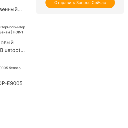
Отправить Запрос Сейчас
венный
 для
ровый
Bluetooth
нам |
OP-E9005