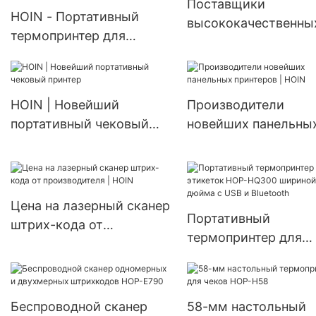
Поставщики
HOIN - Портативный
высококачественны
термопринтер для
мини-термических
Android IOS Win HOIN,
принтеров для этике
прямые продажи,
HOIN
портативный
HOIN | Новейший
Производители
термопринтер шириной
портативный чековый
новейших панельны
58 мм
принтер
принтеров | HOIN
Цена на лазерный сканер
Портативный
штрих-кода от
термопринтер для
производителя | HOIN
этикеток HOP-HQ30
шириной 3 дюйма с
и Bluetooth
Беспроводной сканер
58-мм настольный