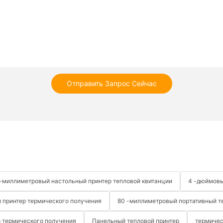
Отправить Запрос Сейчас
 -миллиметровый настольный принтер тепловой квитанции
4 -дюймовы
 принтер термического получения
80 -миллиметровый портативный т
 термического получения
Панельный тепловой принтер
термичес