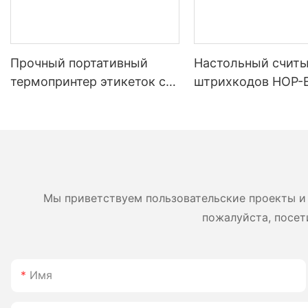
Прочный портативный
Настольный считы
термопринтер этикеток с
штрихкодов HOP-E
диагональю экрана 4
поддержкой USB P
дюйма, аккумулятором
Play.
5200 мАч, Bluetooth,
двухрежимной печатью
этикеток и чеков, японская
печатающая головка.
Мы приветствуем пользовательские проекты и 
пожалуйста, посет
Имя