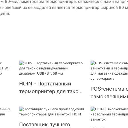
шем 80-миллиметровом термопринтере, свяжитесь с нами напря
 новейшей из её моделей является термопринтер шириной 80 м
ивит.
HOIN - Портативный
POS-система 
термопринтер для такси
самоклеящим
кой с
с индивидуальным
этикетками и
/сек
дизайном, USB+BT, 58
термопринтер
мм
для магазина 
Поставщик лучшего
ресторана, су