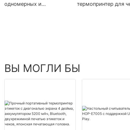
одномерных и
термопринтер для ч
двухмерных штрихкодов
HOP-H58
HOP-E790
ВЫ МОГЛИ БЫ