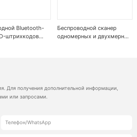
дной Bluetooth-
Беспроводной сканер
2D-штрихкодов
одномерных и двухмерных
0 с длительным
штрихкодов HOP-E790
м автономной
и аккумулятором
 для складов и
и.
ия. Для получения дополнительной информации,
ами или запросами.
Телефон/WhatsApp