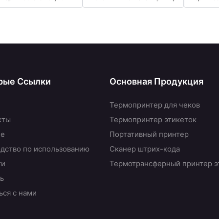
рые Ссылки
Основная Продукция
Термопринтер для чеков
кты
Термопринтер этикеток
не
Портативный принтер
дство по использованию
Сканер штрих-кода
ти
Термотрансферный принтер э
ь
ься с нами