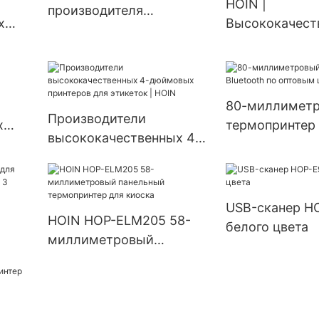
HOIN |
производителя
х
Высококачест
термопринтеров для
настольный
этикеток | HOIN
ток |
термопринтер
этикеток
80-миллимет
Производители
х
термопринтер 
высококачественных 4-
по оптовым це
дюймовых принтеров
HOIN1
для этикеток | HOIN
USB-сканер H
HOIN HOP-ELM205 58-
белого цвета
миллиметровый
0
панельный термопринтер
 USB
для киоска