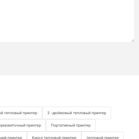
й тепловый принтер
3 -дюймовый тепловый принтер
ермовиточный принтер
Портативный принтер
кий принтер
Киоск тепловой принтер
тепловой принтер