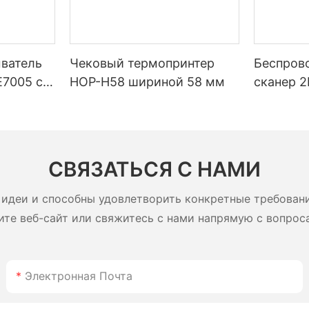
ватель
Чековый термопринтер
Беспрово
7005 с
HOP-H58 шириной 58 мм
сканер 
lug and
HOP H98
времене
работы 
2800 мАч
СВЯЗАТЬСЯ С НАМИ
логистик
идеи и способны удовлетворить конкретные требован
ите веб-сайт или свяжитесь с нами напрямую с вопрос
Электронная Почта