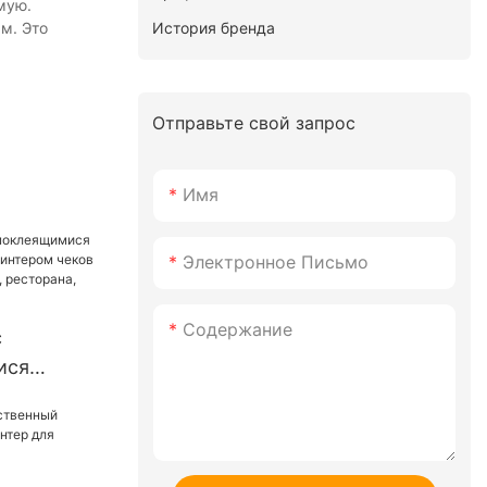
мую.
История бренда
м. Это
Отправьте свой запрос
Имя
Электронное Письмо
Содержание
с
ися
ом чеков
одежды,
пермаркета