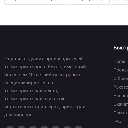
Быст
Один из ведущих производителей
Home
термопринтеров в Китае, имеющий
Проду
более чем 10-летний опыт работы,
О Хой
специализируется на
Руково
термопринтерах чеков,
Новос
термопринтерах этикеток,
Скачат
портативных принтерах, принтерах
Связат
для киосков.
FAQ