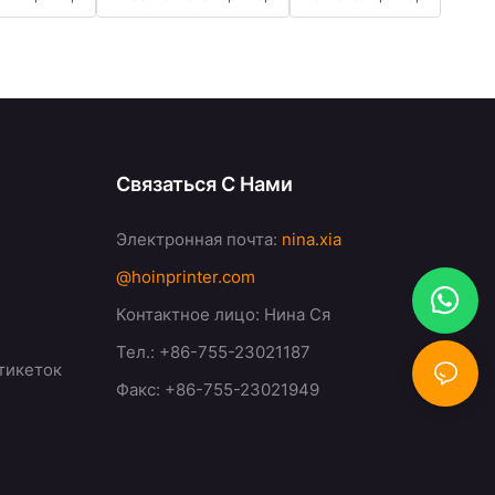
Связаться С Нами
Электронная почта:
nina.xia
@hoinprinter.com
Контактное лицо: Нина Ся
Тел.: +86-755-23021187
тикеток
Факс: +86-755-23021949