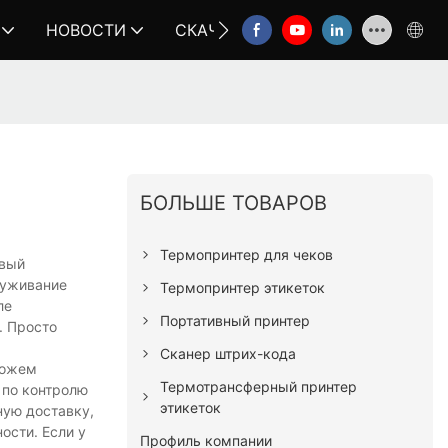
НОВОСТИ
СКАЧАТЬ
СВЯЗАТЬСЯ С НА
БОЛЬШЕ ТОВАРОВ
Термопринтер для чеков
овый
луживание
Термопринтер этикеток
ле
Портативный принтер
. Просто
Сканер штрих-кода
можем
Термотрансферный принтер
 по контролю
этикеток
ную доставку,
ости. Если у
Профиль компании