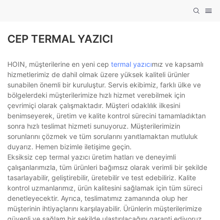
CEP TERMAL YAZICI
HOIN, müşterilerine en yeni cep
termal yazıcı
mız ve kapsamlı
hizmetlerimiz de dahil olmak üzere yüksek kaliteli ürünler
sunabilen önemli bir kuruluştur. Servis ekibimiz, farklı ülke ve
bölgelerdeki müşterilerimize hızlı hizmet verebilmek için
çevrimiçi olarak çalışmaktadır. Müşteri odaklılık ilkesini
benimseyerek, üretim ve kalite kontrol sürecini tamamladıktan
sonra hızlı teslimat hizmeti sunuyoruz. Müşterilerimizin
sorunlarını çözmek ve tüm sorularını yanıtlamaktan mutluluk
duyarız. Hemen bizimle iletişime geçin.
Eksiksiz cep termal yazıcı üretim hatları ve deneyimli
çalışanlarımızla, tüm ürünleri bağımsız olarak verimli bir şekilde
tasarlayabilir, geliştirebilir, üretebilir ve test edebiliriz. Kalite
kontrol uzmanlarımız, ürün kalitesini sağlamak için tüm süreci
denetleyecektir. Ayrıca, teslimatımız zamanında olup her
müşterinin ihtiyaçlarını karşılayabilir. Ürünlerin müşterilerimize
güvenli ve sağlam bir şekilde ulaştırılacağını garanti ediyoruz.