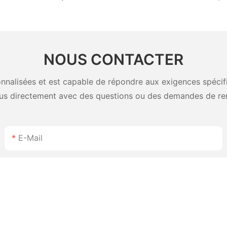
pouces,
4 pouces,
nte
mAh — Bl
mode étiq
tête d'im
NOUS CONTACTER
nalisées et est capable de répondre aux exigences spécifiq
us directement avec des questions ou des demandes de re
E-Mail