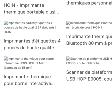
thermiques personnal
HOIN - Imprimante
| HOIN
thermique portable d'usine
mini USB BT imprimante
mobile portable
imprimante thermique
Imprimante thermiqu
portable 58 mm
Imprimantes d'étiquettes 4
Bluetooth 80 mm à pr
pouces de haute qualité |
gros | HOIN1
Fabricants | HOIN
Scanner de platefor
Imprimante thermique
USB HOP-E9005, cou
pour borne interactive
blanche
HOIN HOP-ELM205
(panneau de 58 mm)