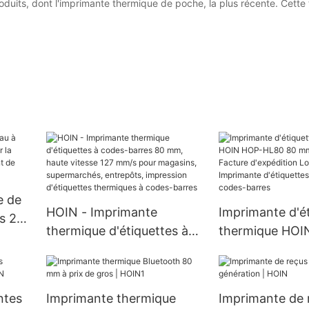
uits, dont l'imprimante thermique de poche, la plus récente. Cette 
e de
HOIN - Imprimante
Imprimante d'é
es 2D
thermique d'étiquettes à
thermique HOI
codes-barres 80 mm,
HL80 80 mm à b
èmes
haute vitesse 127 mm/s
Facture d'expéd
pour magasins,
Logiciel gratui
ntes
Imprimante thermique
Imprimante de 
supermarchés, entrepôts,
d'étiquettes th