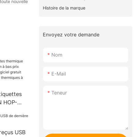
toute nouvelle
Histoire de la marque
Envoyez votre demande
Nom
E-Mail
Teneur
tiquettes
N HOP-
as prix
ition
t Imprimante
reçus USB
ermiques à