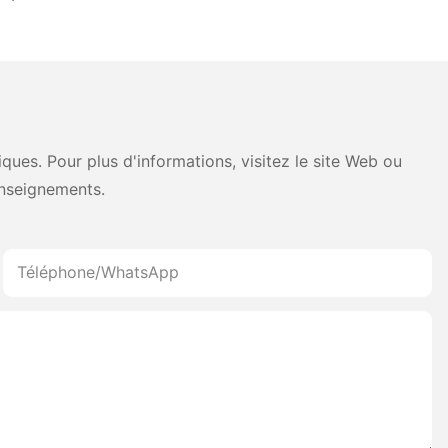
 batterie 5200
connectivité USB Plug and
uetooth, double
Play
uettes et reçus,
pression japonaise
ues. Pour plus d'informations, visitez le site Web ou
nseignements.
Téléphone/WhatsApp