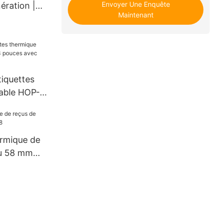
Envoyer Une Enquête
ération |
Maintenant
tiquettes
able HOP-
s avec USB
rmique de
au 58 mm