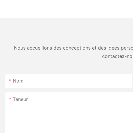
pouces prenant en charge
couleur noire de 2 
les étiquettes et les
mini petite imprima
imprimantes de reçus,
thermique portable
fournisseur chinois
Nous accueillons des conceptions et des idées person
contactez-no
Nom
Teneur