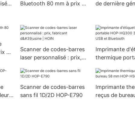
isées
Bluetooth 80 mm à prix de
de dernière gén
impression d'étiquettes
codes-barres
gros | HOIN1
HOIN
thermiques à codes-barres
e
Scanner de codes-barres
Imprimante d'é
ix de
laser personnalisé : prix,
thermique port
fabricant d'usine | HOIN
HQ300 3 pouce
et Bluetooth
me
Scanner de codes-barres
Imprimante the
leur
sans fil 1D/2D HOP-E790
reçus de bure
HOP-H58