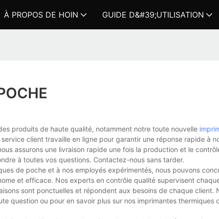
À PROPOS DE HOIN
GUIDE D&#39;UTILISATION
 POCHE
 des produits de haute qualité, notamment notre toute nouvelle
impri
ervice client travaille en ligne pour garantir une réponse rapide à no
nous assurons une livraison rapide une fois la production et le contrôl
ndre à toutes vos questions. Contactez-nous sans tarder.
iques de poche et à nos employés expérimentés, nous pouvons conce
onome et efficace. Nos experts en contrôle qualité supervisent chaqu
ivraisons sont ponctuelles et répondent aux besoins de chaque client.
toute question ou pour en savoir plus sur nos imprimantes thermiques