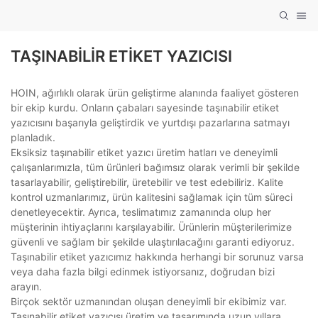
TAŞINABILIR ETIKET YAZICISI
HOIN, ağırlıklı olarak ürün geliştirme alanında faaliyet gösteren
bir ekip kurdu. Onların çabaları sayesinde taşınabilir etiket
yazıcısını başarıyla geliştirdik ve yurtdışı pazarlarına satmayı
planladık.
Eksiksiz taşınabilir etiket yazıcı üretim hatları ve deneyimli
çalışanlarımızla, tüm ürünleri bağımsız olarak verimli bir şekilde
tasarlayabilir, geliştirebilir, üretebilir ve test edebiliriz. Kalite
kontrol uzmanlarımız, ürün kalitesini sağlamak için tüm süreci
denetleyecektir. Ayrıca, teslimatımız zamanında olup her
müşterinin ihtiyaçlarını karşılayabilir. Ürünlerin müşterilerimize
güvenli ve sağlam bir şekilde ulaştırılacağını garanti ediyoruz.
Taşınabilir etiket yazıcımız hakkında herhangi bir sorunuz varsa
veya daha fazla bilgi edinmek istiyorsanız, doğrudan bizi
arayın.
Birçok sektör uzmanından oluşan deneyimli bir ekibimiz var.
Taşınabilir etiket yazıcısı üretim ve tasarımında uzun yıllara