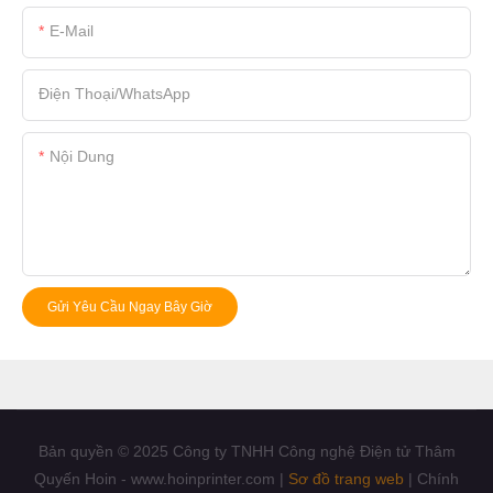
E-Mail
Điện Thoại/whatsApp
Nội Dung
Gửi Yêu Cầu Ngay Bây Giờ
Bản quyền © 2025 Công ty TNHH Công nghệ Điện tử Thâm
Quyến Hoin - www.hoinprinter.com |
Sơ đồ trang web
|
Chính