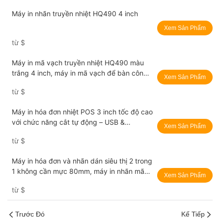
Máy in nhãn truyền nhiệt HQ490 4 inch
Xem Sản Phẩm
từ
$
Máy in mã vạch truyền nhiệt HQ490 màu
trắng 4 inch, máy in mã vạch để bàn công
Xem Sản Phẩm
nghiệp, máy in mã vạch USB+Bluetooth
từ
$
Máy in hóa đơn nhiệt POS 3 inch tốc độ cao
với chức năng cắt tự động – USB &
Xem Sản Phẩm
Bluetooth, hỗ trợ mã vạch 1D/2D
từ
$
Máy in hóa đơn và nhãn dán siêu thị 2 trong
1 không cần mực 80mm, máy in nhãn mã
Xem Sản Phẩm
vạch, máy in nhiệt dính
từ
$
Trước Đó
Kế Tiếp