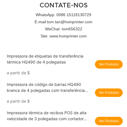
CONTATE-NOS
WhatsApp: 0086 15118130729
E-mail:tom.tan@hoinprinter.com
WeChat: tom656322
Site: www.hoinprinter.com
Impressora de etiquetas de transferência
térmica HQ490 de 4 polegadas
Ver Produtos
a partir de
$
Impressora de código de barras HQ490
branca de 4 polegadas com transferência
Ver Produtos
térmica, para uso industrial em mesas, com
a partir de
$
conexão USB e Bluetooth.
Impressora térmica de recibos POS de alta
velocidade de 3 polegadas com cortador
Ver Produtos
automático – USB e Bluetooth, suporte para