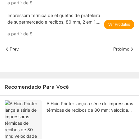
a partir de
$
código de barras 1D/2D
Impressora térmica de etiquetas de prateleira
de supermercado e recibos, 80 mm, 2 em 1,
Ver Produtos
sem tinta, para etiquetas de código de barras
a partir de
$
e etiquetas adesivas
Prev.
Próximo
Recomendado Para Você
A Hoin Printer lança a série de impressoras
térmicas de recibos de 80 mm: velocidade
de 310 mm/s e design com corte
automático para cozinhas de restaurantes
e quiosques de varejo.