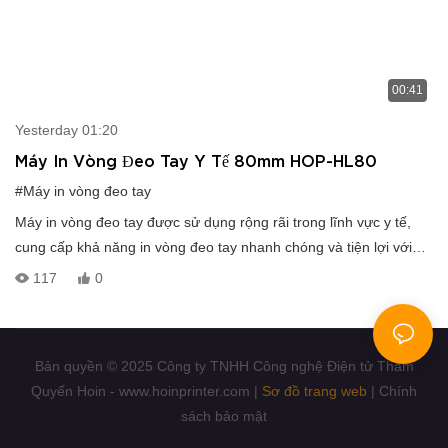
00:41
Yesterday 01:20
Máy In Vòng Đeo Tay Y Tế 80mm HOP-HL80
#Máy in vòng đeo tay
Máy in vòng đeo tay được sử dụng rộng rãi trong lĩnh vực y tế,
cung cấp khả năng in vòng đeo tay nhanh chóng và tiện lợi với
thao tác đơn giản. WhatsApp: +86 18859251634 WeChat:
117
0
lss03655121
Bản quyền © 2025 Công ty TNHH Công nghệ Điện tử Thâm
Quyến Hoin - www.hoinprinter.com |
Sơ đồ trang web
|
Chính
sách bảo mật