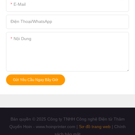
E-Mail
Điện Thoại/whatsApp
Nội Dung
Gửi Yêu Cầu Ngay Bây Giờ
Bản quyền © 2025 Công ty TNHH Công nghệ Điện tử Thâm
Quyến Hoin - www.hoinprinter.com |
Sơ đồ trang web
|
Chính
sách bảo mật