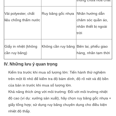
thùng chứa hóa chất
Vải polyester, chất
Ruy băng gốc nhựa
Nhãn hướng dẫn
liệu chống thấm nước
chăm sóc quần áo,
nhãn thiết bị ngoài
trời
Giấy in nhiệt (không
Không cần ruy băng
Biên lai, phiếu giao
cần ruy băng)
hàng, nhãn tạm thời
IV. Những lưu ý quan trọng
Kiểm tra trước khi mua số lượng lớn: Tiến hành thử nghiệm
trên một lô nhỏ để kiểm tra độ bám dính, độ rõ nét và độ bền
của bản in trước khi mua số lượng lớn.
Khả năng thích ứng với môi trường: Đối với môi trường nhiệt
độ cao (ví dụ: xưởng sản xuất), hãy chọn ruy băng gốc nhựa +
giấy tổng hợp; sử dụng ruy băng chuyên dụng cho điều kiện
nhiệt độ thấp.