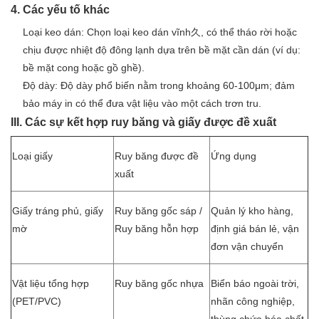
4. Các yếu tố khác
Loại keo dán: Chọn loại keo dán vĩnh久, có thể tháo rời hoặc
chịu được nhiệt độ đông lạnh dựa trên bề mặt cần dán (ví dụ:
bề mặt cong hoặc gồ ghề).
Độ dày: Độ dày phổ biến nằm trong khoảng 60-100μm; đảm
bảo máy in có thể đưa vật liệu vào một cách trơn tru.
III. Các sự kết hợp ruy băng và giấy được đề xuất
Loại giấy
Ruy băng được đề
Ứng dụng
xuất
Giấy tráng phủ, giấy
Ruy băng gốc sáp /
Quản lý kho hàng,
mờ
Ruy băng hỗn hợp
định giá bán lẻ, vận
đơn vận chuyển
Vật liệu tổng hợp
Ruy băng gốc nhựa
Biển báo ngoài trời,
(PET/PVC)
nhãn công nghiệp,