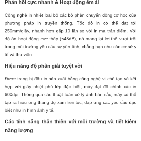
Phản hồi cực nhanh & Hoạt động êm ái
Công nghệ in nhiệt loại bỏ các bộ phận chuyển động cơ học của
phương pháp in truyền thống. Tốc độ in có thể đạt tới
250mm/giây, nhanh hơn gấp 10 lần so với in ma trận điểm. Với
độ ồn hoạt động cực thấp (≤45dB), nó mang lại lợi thế vượt trội
trong môi trường yêu cầu sự yên tĩnh, chẳng hạn như các cơ sở y
tế và thư viện.
Hiệu năng độ phân giải tuyệt vời
Được trang bị đầu in sản xuất bằng công nghệ vi chế tạo và kết
hợp với giấy nhiệt phủ lớp đặc biệt, máy đạt độ chính xác in
600dpi. Thông qua các thuật toán xử lý ảnh bán sắc, máy có thể
tạo ra hiệu ứng thang độ xám liên tục, đáp ứng các yêu cầu đặc
biệt như in hình ảnh y tế.
Các tính năng thân thiện với môi trường và tiết kiệm
năng lượng