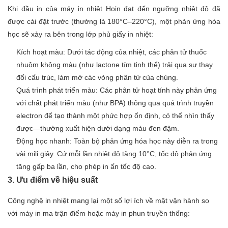
Khi đầu in của máy in nhiệt Hoin đạt đến ngưỡng nhiệt độ đã
được cài đặt trước (thường là 180°C–220°C), một phản ứng hóa
học sẽ xảy ra bên trong lớp phủ giấy in nhiệt:
Kích hoạt màu: Dưới tác động của nhiệt, các phân tử thuốc
nhuộm không màu (như lactone tím tinh thể) trải qua sự thay
đổi cấu trúc, làm mở các vòng phân tử của chúng.
Quá trình phát triển màu: Các phân tử hoạt tính này phản ứng
với chất phát triển màu (như BPA) thông qua quá trình truyền
electron để tạo thành một phức hợp ổn định, có thể nhìn thấy
được—thường xuất hiện dưới dạng màu đen đậm.
Động học nhanh: Toàn bộ phản ứng hóa học này diễn ra trong
vài mili giây. Cứ mỗi lần nhiệt độ tăng 10°C, tốc độ phản ứng
tăng gấp ba lần, cho phép in ấn tốc độ cao.
3. Ưu điểm về hiệu suất
Công nghệ in nhiệt mang lại một số lợi ích về mặt vận hành so
với máy in ma trận điểm hoặc máy in phun truyền thống: