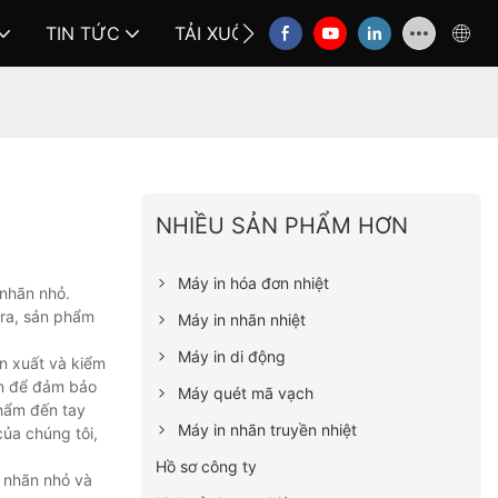
TIN TỨC
TẢI XUỐNG
LIÊN HỆ VỚI CHÚNG
NHIỀU SẢN PHẨM HƠN
Máy in hóa đơn nhiệt
 nhãn nhỏ.
 ra, sản phẩm
Máy in nhãn nhiệt
Máy in di động
ản xuất và kiểm
ạn để đảm bảo
Máy quét mã vạch
phẩm đến tay
Máy in nhãn truyền nhiệt
ủa chúng tôi,
Hồ sơ công ty
n nhãn nhỏ và