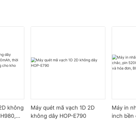
 2D không
Máy quét mã vạch 1D 2D
Máy in n
 H980,
không dây HOP-E790
inch bền
lượng sử
— Chế độ
ởng cho
hóa đơn, 