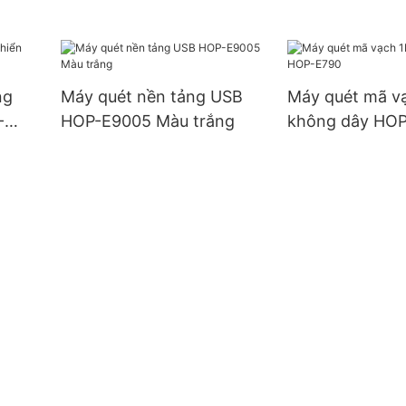
ng
Máy quét nền tảng USB
Máy quét mã v
-
HOP-E9005 Màu trắng
không dây HO