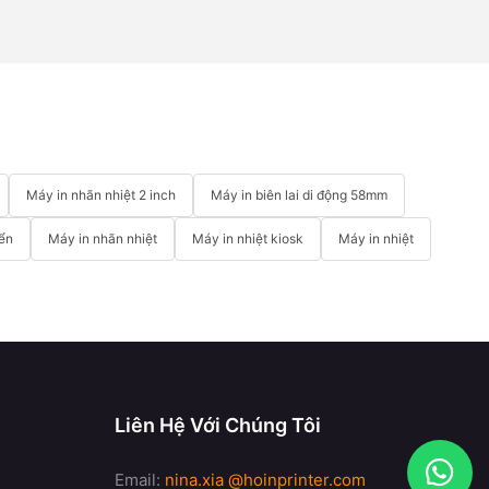
Máy in nhãn nhiệt 2 inch
Máy in biên lai di động 58mm
iển
Máy in nhãn nhiệt
Máy in nhiệt kiosk
Máy in nhiệt
Liên Hệ Với Chúng Tôi
Email:
nina.xia
@hoinprinter.com