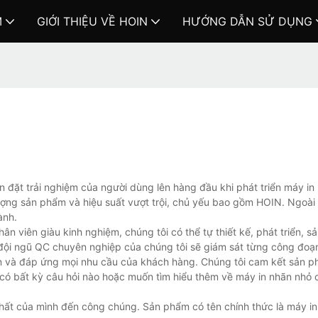
M
GIỚI THIỆU VỀ HOIN
HƯỚNG DẪN SỬ DỤNG
 đặt trải nghiệm của người dùng lên hàng đầu khi phát triển máy in
ợng sản phẩm và hiệu suất vượt trội, chủ yếu bao gồm HOIN. Ngoài
ành.
n viên giàu kinh nghiệm, chúng tôi có thể tự thiết kế, phát triển, s
, đội ngũ QC chuyên nghiệp của chúng tôi sẽ giám sát từng công đo
ẹn và đáp ứng mọi nhu cầu của khách hàng. Chúng tôi cam kết sản 
ó bất kỳ câu hỏi nào hoặc muốn tìm hiểu thêm về máy in nhãn nhỏ c
nhất của mình đến công chúng. Sản phẩm có tên chính thức là máy i