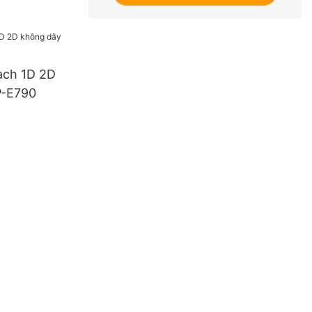
ạch 1D 2D
P-E790