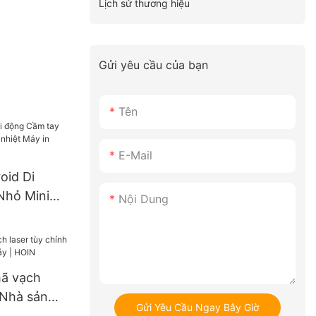
Lịch sử thương hiệu
Gửi yêu cầu của bạn
Tên
E-Mail
oid Di
Nhỏ Mini
Nội Dung
iệt Máy in
 80mm
mã vạch
 Nhà sản
Gửi Yêu Cầu Ngay Bây Giờ
áy | HOIN