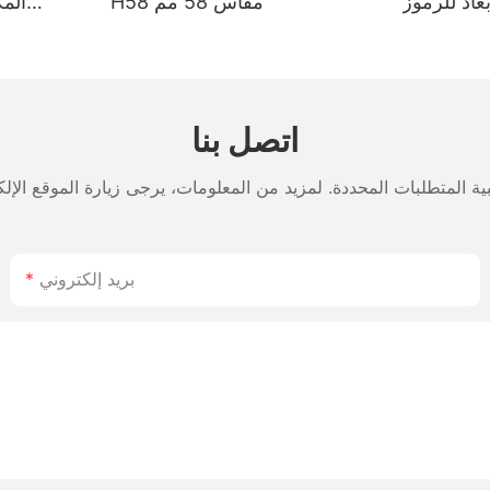
بعاد للرموز
H58 مقاس 58 مم
الشريطية HOP H980، ببطارية
التوصيل والتشغيل عبر منفذ USB
لة الأمد 2800 مللي أمبير،
والخدمات
اللوجستية
اتصل بنا
بريد إلكتروني