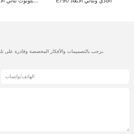
E790 أحادي وثنائي الأبعاد
بلوتوث ثنائي الأ
طوي
مناسب للمستودعات 
نرحب بالتصميمات والأفكار المخصصة وقادرة على تلبية المتطلبات المحددة. لمزيد من المعلومات، يرجى زيارة الموقع الإلكتروني أو الاتصال بنا مباشرة مع أسئلة أو استفسارات.
الهاتف/واتساب