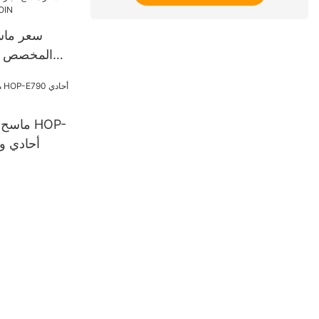
سعر ماسح
المخصص م
ماسح ال
E790 أحادي 