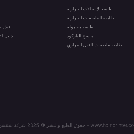
طابعة الإيصالات الحرارية
طابعة الملصقات الحرارية
طابعة محمولة
نبذة 
ماسح الباركود
دليل ال
طابعة ملصقات النقل الحراري
لنشر © 2025 شركة شنتشن هوين للتكنولوجيا الإلكترونية المحدودة - www.hoinprinter.com |