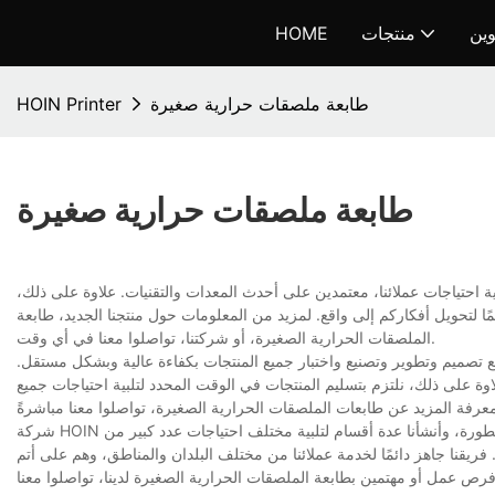
وين
منتجات
HOME
طابعة ملصقات حرارية صغيرة
HOIN Printer
طابعة ملصقات حرارية صغيرة
ية احتياجات عملائنا، معتمدين على أحدث المعدات والتقنيات. علاوة على ذلك،
لتحويل أفكاركم إلى واقع. لمزيد من المعلومات حول منتجنا الجديد، طابعة
الملصقات الحرارية الصغيرة، أو شركتنا، تواصلوا معنا في أي وقت.
 تصميم وتطوير وتصنيع واختبار جميع المنتجات بكفاءة عالية وبشكل مستقل.
ة على ذلك، نلتزم بتسليم المنتجات في الوقت المحدد لتلبية احتياجات جميع
شركة HOIN شركة تُولي اهتمامًا بالغًا بتحسين تقنيات التصنيع وتعزيز البحث والتطوير. نحن مجهزون بآلات متطورة، وأنشأنا عدة أقسام لتلبية مختلف احتياجات عدد كبير من
. فريقنا جاهز دائمًا لخدمة عملائنا من مختلف البلدان والمناطق، وهم على أتم