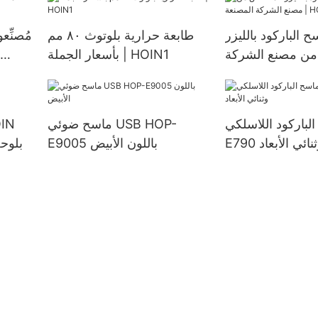
 الباركود بالليزر
طابعة حرارية بلوتوث ٨٠ مم
مُصنِّ
ن مصنع الشركة
بأسعار الجملة | HOIN1
المصنعة | HOIN
باركود اللاسلكي HOP-
ماسح ضوئي USB HOP-
وثنائي الأبعاد
E9005 باللون الأبيض
HOP-ELM205 بلوحة