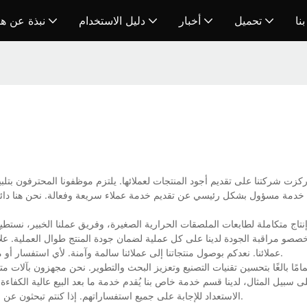
نا
تحميل
أخبار
دليل الاستخدام
نبذة عن ه
كزت شركتنا على تقديم أجود المنتجات لعملائها. يلتزم موظفونا المحترفون بتلب
خدمة مسؤول بشكل رئيسي عن تقديم خدمة عملاء سريعة وفعالة. نحن هنا دائمًا 
ج متكاملة لطابعات الملصقات الحرارية الصغيرة، وفريق عملنا الخبير، نستطيع
و مراقبة الجودة لدينا على كل عملية لضمان جودة المنتج طوال العملية. علاو
عملائنا. نعدكم بوصول منتجاتنا إلى عملائنا سالمة وآمنة. لأي استفسار أو معرفة المزيد عن طابعات الملصقات الحرارية الصغيرة، تواصلوا معنا مباشرةً.
لى سبيل المثال، لدينا قسم خدمة خاص بنا يُقدم خدمة ما بعد البيع عالية الكفاءة
الاستعداد للإجابة على جميع استفساراتهم. إذا كنتم تبحثون عن فرص عمل أو مهتمين بطابعة الملصقات الحرارية الصغيرة لدينا، تواصلوا معنا.