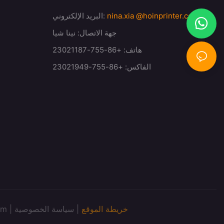
@hoinprinter.com
nina.xia
البريد الإلكتروني:
جهة الاتصال: نينا شيا
هاتف: +86-755-23021187
الفاكس: +86-755-23021949
خريطة الموقع
|
سياسة الخصوصية
حقوق الطبع وا