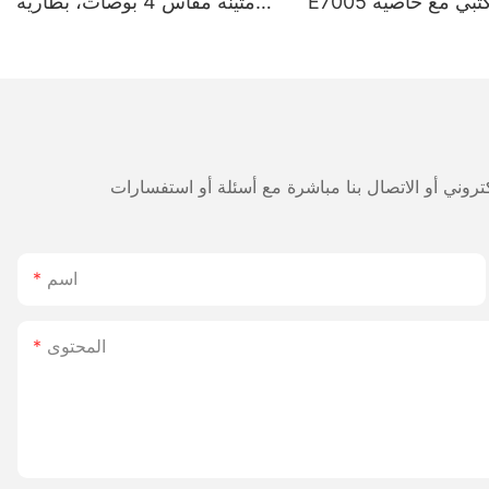
E7005 المكتبي مع خاصية
متينة مقاس 4 بوصات، بطارية
5200 مللي أمبير - وضع مزدوج
للطباعة على الملصقات
والإيصالات بتقنية بلوتوث، رأس
طباعة ياباني
اسم
المحتوى