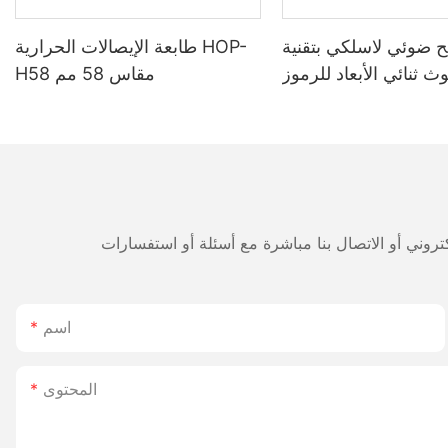
 ضوئي لاسلكي بتقنية
طابعة الإيصالات الحرارية HOP-
وث ثنائي الأبعاد للرموز
H58 مقاس 58 مم
الشريطية HOP H980، ببطارية
طويلة الأمد 2800 مللي أمبير،
لمستودعات والخدمات
اللوجستية
اسم
المحتوى