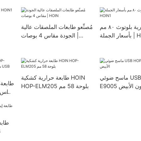
ماركت
باللوني
طابعة حرارية بلوتوث ٨٠ مم
مُصنِّعو طابعات الملصقات عالية
ة | HOIN1
الجودة مقاس 4 بوصات |
HOIN
ماسح ضوئي USB HOP-
طابعة حرارية كشكية HOIN
طابعة 
 باللون الأبيض
HOP-ELM205 بلوحة 58 مم
مزودة
طابع
م