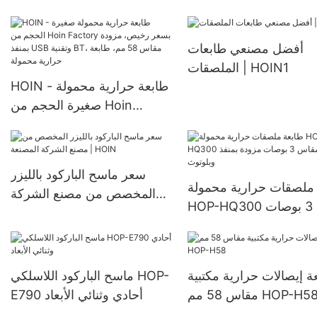
وبلوتوث بسرعة 260 مم/ثانية
ن الأبيض والأسود 80 مم
ومقاس 80 مم، طابعة حرارية
أفضل مصنعي طابعات
لسطح المكتب بمنفذ USB
الملصقات | HOIN1
وبلوتوث ومقاس 80 مم
HOIN - طابعة حرارية محمولة
صغيرة الحجم من Hoin
Factory بسعر رخيص، مزودة
بمنفذ USB وتقنية BT، مقاس
58 مم، طابعة حرارية محمولة
سعر ماسح الباركود بالليزر
ملصقات حرارية محمولة
المخصص من مصنع الشركة
HOP-HQ300 مقاس 3 بوصات
المصنعة | HOIN
 بمنفذ USB وبلوتوث
ة إيصالات حرارية مكتبية
ماسح الباركود اللاسلكي HOP-
قاس 58 مم HOP-H58
E790 أحادي وثنائي الأبعاد