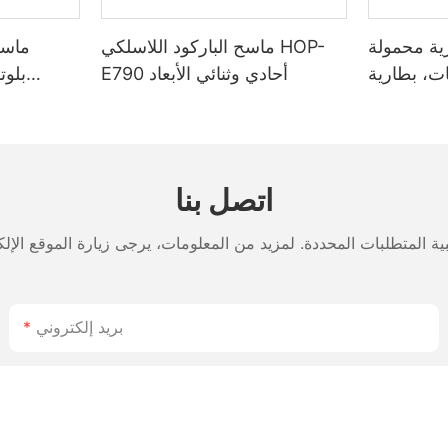
ية محمولة
ماسح الباركود اللاسلكي HOP-
ماسح
س 4 بوصات، بطارية
E790 أحادي وثنائي الأبعاد
بلوت
- وضع مزدوج
 الملصقات
لوتوث، رأس
مناسب ل
اعة ياباني
اتصل بنا
بريد إلكتروني