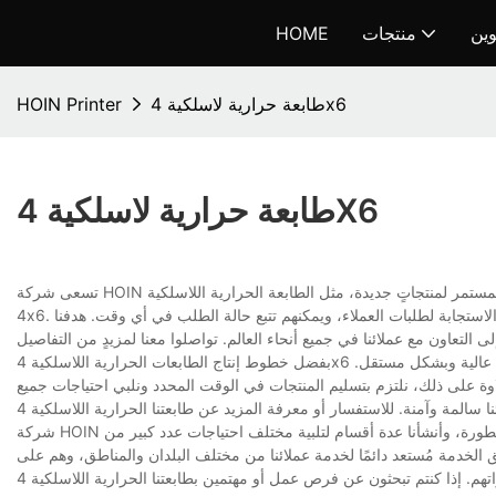
وين
منتجات
HOME
طابعة حرارية لاسلكية 4x6
HOIN Printer
طابعة حرارية لاسلكية 4X6
تسعى شركة HOIN جاهدةً لأن تصبح شركةً احترافيةً ذات سمعةٍ طيبة. لدينا فريق بحثٍ وتطويرٍ قوي يدعم تطويرنا المستمر لمنتجاتٍ جديدة، مثل الطابعة الحرارية اللاسلكية
4x6. نولي اهتمامًا بالغًا بخدمة العملاء، ولذلك أنشأنا مركز خدمة. يتميز جميع موظفي المركز بسرعة الاستجابة لطلبات العملاء، ويمكنهم تتبع حالة الطلب في أي وقت. هدفنا
بفضل خطوط إنتاج الطابعات الحرارية اللاسلكية 4x6 المتكاملة وفريق العمل ذي الخبرة، يمكننا تصميم وتطوير وتصنيع واختبار جميع المنتجات بكفاءة عالية وبشكل مستقل.
ة على ذلك، نلتزم بتسليم المنتجات في الوقت المحدد ونلبي احتياجات جميع
شركة HOIN شركة تُولي اهتمامًا بالغًا بتحسين تقنيات التصنيع وتعزيز البحث والتطوير. نحن مجهزون بآلات متطورة، وأنشأنا عدة أقسام لتلبية مختلف احتياجات عدد كبير من
يق الخدمة مُستعد دائمًا لخدمة عملائنا من مختلف البلدان والمناطق، وهم على