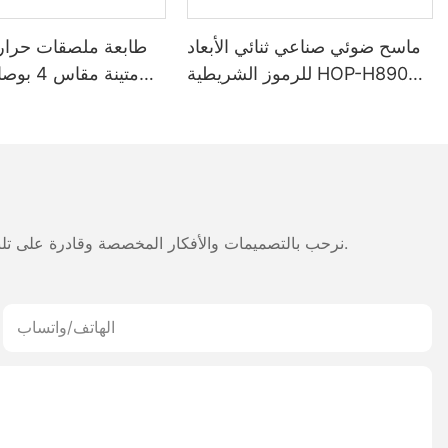
ماسح ضوئي صناعي ثنائي الأبعاد
طابعة ملصقات حرار
للرموز الشريطية HOP-H890
متينة مقا
مزود بتقنية بلوتوث لاسلكية
5200 مللي أمبير 
للطباعة على
والإيصالات بتقنية ب
طب
نرحب بالتصميمات والأفكار المخصصة وقادرة على تلبية المتطلبات المحددة. لمزيد من المعلومات، يرجى زيارة الموقع الإلكتروني أو الاتصال بنا مباشرة مع أسئلة أو استفسارات.
الهاتف/واتساب