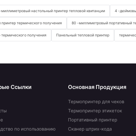
 -миллиметровый настольный принтер тепловой квитанции
4 -дюймовы
 принтер термического получения
80 -миллиметровый портативный т
 термического получения
Панельный тепловой принтер
термичес
рые Ссылки
Основная Продукция
Термопринтер для чеков
кты
Термопринтер этикеток
не
Портативный принтер
дство по использованию
Сканер штрих-кода