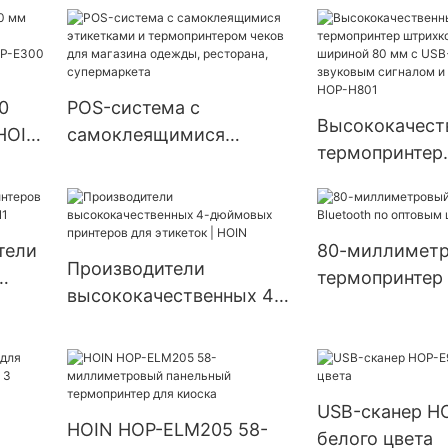
iOS 58 мм Пор
термопринтер
0
POS-система с
Высококачест
HOIN
самоклеящимися
термопринтер
этикетками и
штрихкодов P
термопринтером чеков
шириной 80 м
E300
для магазина одежды,
USB+LAN+CO
ресторана, супермаркета
тели
80-миллимет
звуковым сиг
Производители
термопринтер 
сигнализацие
высококачественных 4-
IN1
по оптовым це
дюймовых принтеров
HOIN1
для этикеток | HOIN
USB-сканер H
HOIN HOP-ELM205 58-
белого цвета