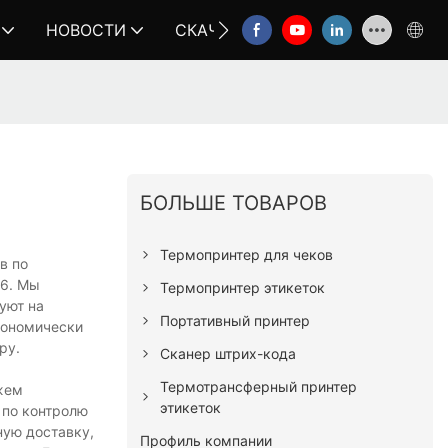
НОВОСТИ
СКАЧАТЬ
СВЯЗАТЬСЯ С НА
БОЛЬШЕ ТОВАРОВ
Термопринтер для чеков
в по
x6. Мы
Термопринтер этикеток
уют на
Портативный принтер
кономически
ру.
Сканер штрих-кода
Термотрансферный принтер
жем
этикеток
 по контролю
ную доставку,
Профиль компании