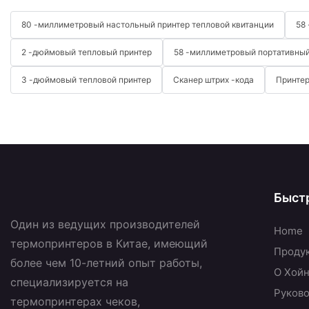
80 -миллиметровый настольный принтер тепловой квитанции
58
2 -дюймовый тепловый принтер
58 -миллиметровый портативный
3 -дюймовый тепловой принтер
Сканер штрих -кода
Принтер
Быст
Один из ведущих производителей
Home
термопринтеров в Китае, имеющий
Проду
более чем 10-летний опыт работы,
О Хой
специализируется на
Руково
термопринтерах чеков,