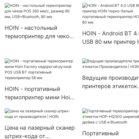
IOS Window USB BT
Android-телефону,
58MM Mini POS
портативный мини-
недорогой термопринтер
принтер, 80 мм
портативный
HOIN - настольный
HOIN - Android BT 4.
термопринтер
термопринтер для чеков
USB 80 мм принтер 
POS 260 мм/с, размер 80
Черно-белый
мм, USB+Bluetooth, 80
портативный
мм
термопринтер HOP-
80 мм
Ведущие производи
принтеров этикеток
HOIN - портативный
Производители | HO
термопринтер мини Hoin
Factory недорогой
ручной POS USB BT
портативный
Цена на лазерный сканер
термопринтер 58 мм
Портативный
штрих-кода от