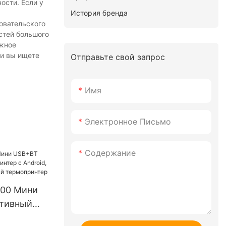
ости. Если у
История бренда
овательского
стей большого
ажное
ли вы ищете
Отправьте свой запрос
Имя
Электронное Письмо
Содержание
200 Мини
тивный
с Android,