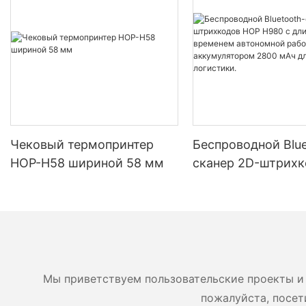
Чековый термопринтер
Беспроводной Blue
HOP-H58 шириной 58 мм
сканер 2D-штрихк
HOP H980 с длит
временем автоно
работы и аккумул
2800 мАч для скл
логистики.
Мы приветствуем пользовательские проекты и 
пожалуйста, посет