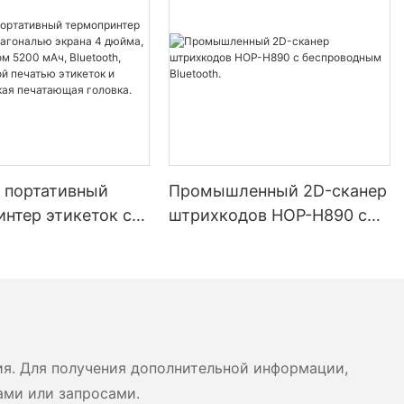
 портативный
Промышленный 2D-сканер
нтер этикеток с
штрихкодов HOP-H890 с
ью экрана 4
беспроводным Bluetooth.
аккумулятором
, Bluetooth,
имной печатью
 и чеков, японская
ая головка.
ия. Для получения дополнительной информации,
ами или запросами.