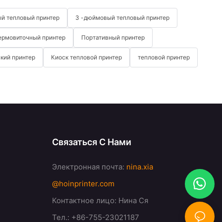
й тепловый принтер
3 -дюймовый тепловый принтер
ермовиточный принтер
Портативный принтер
кий принтер
Киоск тепловой принтер
тепловой принтер
Связаться С Нами
Электронная почта:
nina.xia
@hoinprinter.com
Контактное лицо: Нина Ся
Тел.: +86-755-23021187