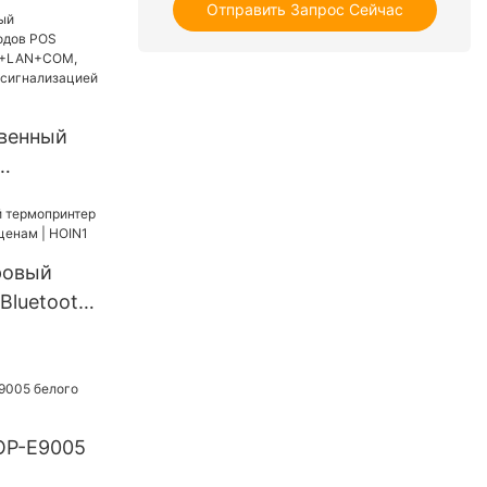
тативный
Отправить Запрос Сейчас
венный
OS
м с
M,
ровый
налом и
Bluetooth
й HOP-H801
нам |
OP-E9005