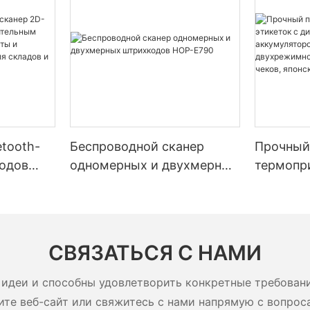
tooth-
Беспроводной сканер
Прочный
одов
одномерных и двухмерных
термопри
ельным
штрихкодов HOP-E790
диагонал
мной
дюйма, 
ятором
5200 мАч
адов и
двухреж
СВЯЗАТЬСЯ С НАМИ
этикеток
печатающ
идеи и способны удовлетворить конкретные требован
ите веб-сайт или свяжитесь с нами напрямую с вопрос