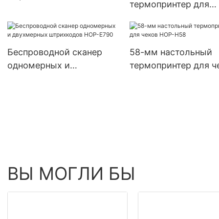
термопринтер для
производителя | HOIN
этикеток HOP-HQ30
шириной 3 дюйма с
и Bluetooth
Беспроводной сканер
58-мм настольный
одномерных и
термопринтер для ч
двухмерных штрихкодов
HOP-H58
HOP-E790
ВЫ МОГЛИ БЫ