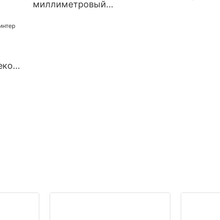
миллиметровый
0
панельный термопринтер
 USB
для киоска
еков