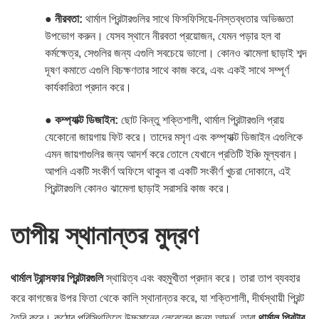
●
নীরবতা:
থার্মাল প্রিন্টারগুলির সাথে ফিসফিসিয়ে-নিস্তব্ধতার অভিজ্ঞতা
উপভোগ করুন। যেসব স্থানে
নীরবতা প্রয়োজন,
যেমন পড়ার হল বা
কর্মক্ষেত্র, সেগুলির জন্য এগুলি সবচেয়ে ভালো। কোনও ঝামেলা ছাড়াই শব্দ
দূষণ কমাতে এগুলি বিচক্ষণতার সাথে কাজ করে, এবং একই সাথে সম্পূর্ণ
কার্যকারিতা প্রদান করে।
●
কম্প্যাক্ট ডিজাইন:
ছোট কিন্তু শক্তিশালী, থার্মাল প্রিন্টারগুলি প্রায়
যেকোনো জায়গায় ফিট করে। তাদের মসৃণ এবং কম্প্যাক্ট ডিজাইন এগুলিকে
এমন জায়গাগুলির জন্য আদর্শ করে তোলে যেখানে প্রতিটি ইঞ্চি মূল্যবান।
আপনি একটি সংকীর্ণ অফিসে থাকুন বা একটি সংকীর্ণ খুচরা দোকানে, এই
প্রিন্টারগুলি কোনও ঝামেলা ছাড়াই সরাসরি কাজ করে।
তাপীয় স্থানান্তর মুদ্রণ
থার্মাল ট্রান্সফার প্রিন্টারগুলি
স্থায়িত্ব এবং বহুমুখীতা প্রদান করে। তারা তাপ ব্যবহার
করে কাগজের উপর ফিতা থেকে কালি স্থানান্তর করে, যা শক্তিশালী, দীর্ঘস্থায়ী প্রিন্ট
তৈরি করে। কঠোর পরিস্থিতিতে উচ্চমানের লেবেলের জন্য আদর্শ, তারা
থার্মাল প্রিন্টার