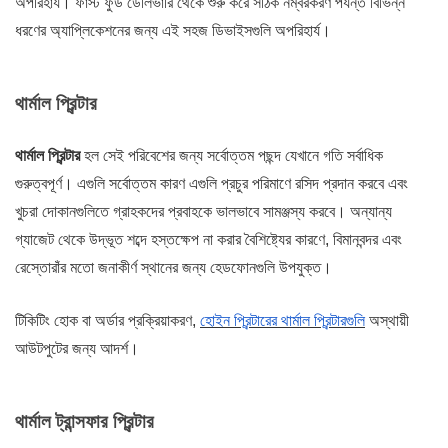
অপরিহার্য। ফাস্ট ফুড ডেলিভারি থেকে শুরু করে সঠিক নম্বরকরণ পর্যন্ত বিভিন্ন
ধরণের অ্যাপ্লিকেশনের জন্য এই সহজ ডিভাইসগুলি অপরিহার্য।
থার্মাল প্রিন্টার
থার্মাল প্রিন্টার
হল সেই পরিবেশের জন্য সর্বোত্তম পছন্দ যেখানে গতি সর্বাধিক
গুরুত্বপূর্ণ। এগুলি সর্বোত্তম কারণ এগুলি প্রচুর পরিমাণে রসিদ প্রদান করবে এবং
খুচরা দোকানগুলিতে গ্রাহকদের প্রবাহকে ভালভাবে সামঞ্জস্য করবে।
অন্যান্য
গ্যাজেট থেকে উদ্ভূত শব্দে হস্তক্ষেপ না করার বৈশিষ্ট্যের কারণে, বিমানবন্দর এবং
রেস্তোরাঁর মতো জনাকীর্ণ স্থানের জন্য হেডফোনগুলি উপযুক্ত।
টিকিটিং হোক বা অর্ডার প্রক্রিয়াকরণ,
হোইন প্রিন্টারের থার্মাল প্রিন্টারগুলি
অস্থায়ী
আউটপুটের জন্য আদর্শ।
থার্মাল ট্রান্সফার প্রিন্টার