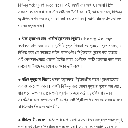
বিভিন্ন পৃষ্ঠে মুদ্রণ করতে পারে। এই বহুমুখীতার অর্থ হল আপনি শিল্প
সরঞ্জাম লেবেল করা বা কাস্টম সাইনেজ তৈরি করা যাই হোক না কেন, বিভিন্ন
অ্যাপ্লিকেশন সহজেই মোকাবেলা করতে পারেন। অভিযোজনযোগ্যতা হল
তাদের মধ্যম নাম।
●
উচ্চ মুদ্রণের মান:
থার্মাল ট্রান্সফার প্রিন্টার
থেকে তীক্ষ্ণ এবং নির্ভুল
ফলাফল আশা করা যায়
প্রতিটি মুদ্রণ উচ্চমানের স্বচ্ছতা প্রদান করে, যা
।
নিশ্চিত করে যে সবচেয়ে জটিল নকশাগুলিও নিখুঁতভাবে রেন্ডার করা হয়েছে।
এটি পেশাদার-গ্রেড লেবেল তৈরির জন্য এগুলিকে একটি চমৎকার পছন্দ করে
তোলে যা বিশদে মনোযোগ দেওয়ার দাবি রাখে।
●
রঙিন মুদ্রণের বিকল্প:
থার্মাল ট্রান্সফার প্রিন্টারগুলির সাথে প্রাণবন্ততার
এক ঝলক যোগ করুন। এগুলি বিভিন্ন
রঙে
,
লেবেল মুদ্রণের সুযোগ করে দেয়
যার ফলে আপনার লেবেলগুলি প্রাণবন্ত হয়ে ওঠে। ব্র্যান্ডিং বা কেবল
সাংগঠনিক কাজ সম্পাদনের উদ্দেশ্যে, এই প্রিন্টারগুলি এমন রঙ সরবরাহ করে
যা চিত্তাকর্ষক এবং আকর্ষণীয়।
●
দীর্ঘস্থায়ী লেবেল:
কঠিন পরিবেশে, যেখানে স্থায়িত্ব অত্যন্ত গুরুত্বপূর্ণ,
তাপীয় স্থানান্তর প্রিন্টারগুলি উজ্জ্বল হয়। তাদের লেবেলগুলি চ্যালেঞ্জিং