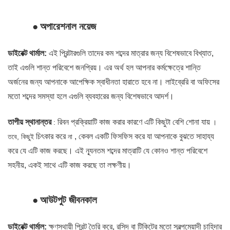
●
অপারেশনাল নয়েজ
ডাইরেক্ট থার্মাল:
এই প্রিন্টারগুলি তাদের কম শব্দের মাত্রার জন্য বিশেষভাবে বিখ্যাত,
তাই এগুলি শান্ত পরিবেশে জনপ্রিয়। এর অর্থ হল আপনার কর্মক্ষেত্রে শান্তি
অর্জনের জন্য আপনাকে আপেক্ষিক স্বাধীনতা হারাতে হবে না। লাইব্রেরি বা অফিসের
মতো শব্দের সমস্যা হলে এগুলি ব্যবহারের জন্য বিশেষভাবে আদর্শ।
তাপীয় স্থানান্তর
রিবন
প্রক্রিয়াটি কাজ করার
কারণে এটি কিছুটা বেশি শোনা যায়
:
।
চিৎকার করে
, কেবল একটি ফিসফিস করে যা আপনাকে বুঝতে সাহায্য
তবে, কিছুই
না
করে যে এটি কাজ করছে। এই ন্যূনতম শব্দের মাত্রাটি যে কোনও শান্ত পরিবেশে
সহনীয়, একই সাথে এটি কাজ করছে তা লক্ষণীয়।
●
আউটপুট জীবনকাল
ডাইরেক্ট থার্মাল:
ক্ষণস্থায়ী প্রিন্ট তৈরি করে, রসিদ বা টিকিটের মতো স্বল্পমেয়াদী চাহিদার