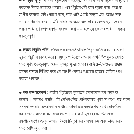
●
সাশ্রয়ী মূল্য:
থার্মাল প্রিন্টারের সাহায্যে, আপনি কালি কার্তুজের অন্তহীন
ক্রয়কে বিদায় জানাতে পারেন। এই প্রিন্টারগুলি তাপ দ্বারা কাজ করে যা
তাপীয় কাগজে ছবি প্রেরণ করে, তাই এটি একটি সস্তা এবং আরও দক্ষ
সমাধান প্রদান করে
।
এটি সাধারণত এমন এলাকায় ব্যবহৃত হয় যেখানে
প্রচুর পরিমাণে ভোগ্যপণ্য সংরক্ষণ করা যায় বলে যে কোনও পরিমাণ সঞ্চয়
গুরুত্বপূর্ণ।
●
দ্রুত প্রিন্টিং গতি:
গতির প্রয়োজন? থার্মাল প্রিন্টারগুলি ফ্ল্যাশের মতো
দ্রুত প্রিন্ট সরবরাহ করে। ব্যস্ত পরিবেশের জন্য এগুলি উপযুক্ত যেখানে
সময় খুবই গুরুত্বপূর্ণ, যেমন ব্যস্ত খুচরা দোকান বা উচ্চ-টার্নওভার গুদাম।
তাদের দক্ষতা নিশ্চিত করে যে আপনি কোনও ঝামেলা ছাড়াই চাহিদা পূরণ
করতে পারবেন।
●
কম রক্ষণাবেক্ষণ
: থার্মাল প্রিন্টারের ন্যূনতম রক্ষণাবেক্ষণকে স্বাগত
জানাই। আবারও বলছি, এই মেশিনগুলির বেশিরভাগই খুবই সাধারণ, যার ফলে
সমস্যা হওয়ার সম্ভাবনা কম থাকে কারণ এর যন্ত্রাংশের সাথে মোকাবিলা
করার জন্য অনেক কম সময় লাগে। এর অর্থ হল ব্রেকডাউন এবং
রক্ষণাবেক্ষণের জন্য আসার বিষয়ে চিন্তা করার সময় কম এবং কাজ করার
সময় বেশি ব্যয়
করা
।