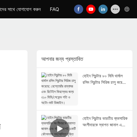
দের সাথে যোগাযোগ করুন
FAQ
আপনার জন্য প্রস্তাবিত
হোইন প্রিন্টার ৮০ মিমি থার্মাল
রসিদ প্রিন্টার সিরিজ চালু করেছে:
রেস্তোরাঁর রান্নাঘর এবং রিটেইল
কিয়স্কের জন্য ৩১০ মিমি/সেকেন্ড
গতি ও অটো-কাট ডিজাইন।
হোইন প্রিন্টার ভারতীয় ব্যবসায়িক
ি
অংশীদারকে স্বাগত জানাল এবং
ঘটনাস্থলেই একটি কৌশলগত