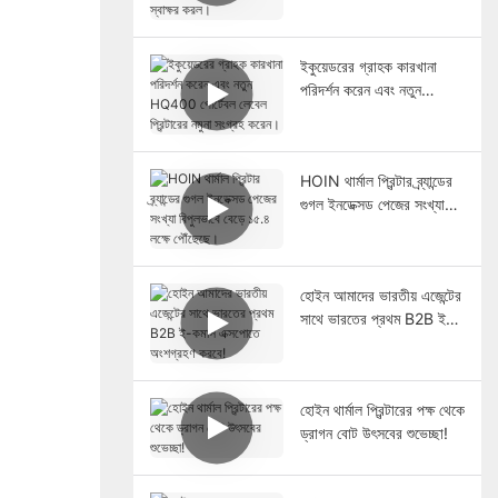
সহযোগিতা চুক্তি স্বাক্ষর করল।
ইকুয়েডরের গ্রাহক কারখানা
পরিদর্শন করেন এবং নতুন
HQ400 পোর্টেবল লেবেল
প্রিন্টারের নমুনা সংগ্রহ করেন।
HOIN থার্মাল প্রিন্টার ব্র্যান্ডের
গুগল ইনডেক্সড পেজের সংখ্যা
বিপুলভাবে বেড়ে ১৫.৪ লক্ষে
পৌঁছেছে।
হোইন আমাদের ভারতীয় এজেন্টের
সাথে ভারতের প্রথম B2B ই-
কমার্স এক্সপোতে অংশগ্রহণ
করবে!
হোইন থার্মাল প্রিন্টারের পক্ষ থেকে
ড্রাগন বোট উৎসবের শুভেচ্ছা!