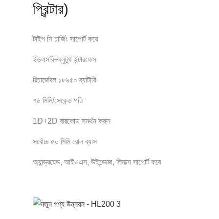
প্রিন্টার)
টাইপ সি চার্জিং সাপোর্ট করে
ইউএসবি+ব্লুটুথ ইন্টারফেস
রিচার্জেবল ১৮৬৫০ ব্যাটারি
৭০ মিমি/সেকেন্ড গতি
1D+2D বারকোড সমর্থন করুন
সর্বোচ্চ ৫০ মিমি রোল ব্যাস
অ্যান্ড্রয়েড, আইওএস, উইন্ডোজ, লিনাক্স সাপোর্ট করে