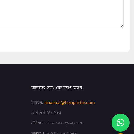
আমাদের সাথে যোগাযোগ করুন
ইমেইল:
nina.xia
@hoinprinter.com
যোগাযোগ: নিনা জিয়া
টেলিফোন: +৮৬-৭৫৫-২৩০২১১৮৭
ফ্যাক্স: +৮৬-৭৫৫-২৩০২১৯৪৯