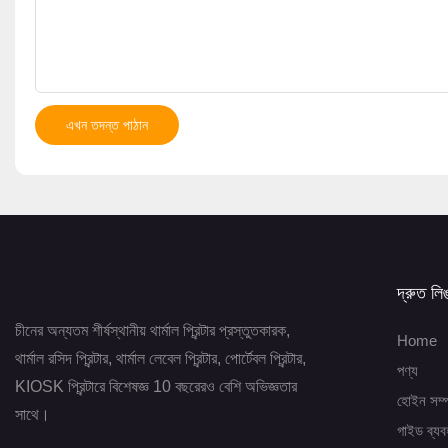
এখন তদন্ত পাঠান
দ্রুত লি
চীনের অন্যতম শীর্ষস্থানীয় থার্মাল প্রিন্টার প্রস্তুতকারক,
Home
থার্মাল রসিদ প্রিন্টার, থার্মাল লেবেল প্রিন্টার, পোর্টেবল প্রিন্টার,
পণ্য
KIOSK প্রিন্টারে বিশেষজ্ঞ 10 বছরেরও বেশি অভিজ্ঞতার
হোইন সম্প
সাথে।
গাইড ব্যব