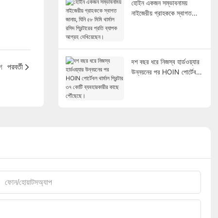
হোইন একজন সম্ভাবনাময়
নাইজেরীয় গ্রাহককে স্বাগত
জানায়, যিনি ৫৮ মিমি থার্মাল রসিদ
প্রিন্টারের প্রতি ব্যাপক আগ্রহ
দেখিয়েছেন।
দশ বছর ধরে নিজস্ব হার্ডওয়্যার
গ
পরবর্তী
উন্নয়নের পর HOIN পোর্টেবল
থার্মাল প্রিন্টার ৩৭ কোটি
ব্যবহারকারীর কাছে পৌঁছেছে।
ফোন/হোয়াটসঅ্যাপ