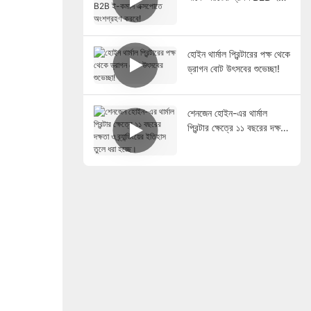
কমার্স এক্সপোতে অংশগ্রহণ
করবে!
হোইন থার্মাল প্রিন্টারের পক্ষ থেকে
ড্রাগন বোট উৎসবের শুভেচ্ছা!
শেনজেন হোইন-এর থার্মাল
প্রিন্টার ক্ষেত্রে ১১ বছরের দক্ষতা
ও ব্র্যান্ডিংয়ের ইতিহাস তুলে ধরা
হচ্ছে।