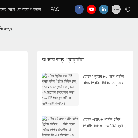
দের সাথে যোগাযোগ করুন
FAQ
েখিয়েছেন।
আপনার জন্য প্রস্তাবিত
হোইন প্রিন্টার ৮০ মিমি থার্মাল
রসিদ প্রিন্টার সিরিজ চালু করেছে:
রেস্তোরাঁর রান্নাঘর এবং রিটেইল
কিয়স্কের জন্য ৩১০ মিমি/সেকেন্ড
গতি ও অটো-কাট ডিজাইন।
হোইন এইচ৫৮ থার্মাল রসিদ
প্রিন্টার সিরিজ: ৮০ মিমি ফ্রন্ট-
লোডিং পেপার ডিজাইন, যা