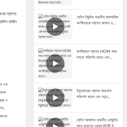
রিটেইল পিওএস সিস্টেম এবং
কিয়স্কের জন্য তৈরি।
জন্য স্বাগত
হোইন প্রিন্টার ভারতীয় ব্যবসায়িক
্কটপ থার্মাল
অংশীদারকে স্বাগত জানাল এবং
ঘটনাস্থলেই একটি কৌশলগত
সহযোগিতা চুক্তি স্বাক্ষর করল।
কলম্বিয়ান গ্রাহক HOIN সদর
দপ্তর পরিদর্শন করেন এবং
বিস্তারিত পরিকাঠামো পরিদর্শনের
পর কৌশলগত অংশীদারিত্ব
চুক্তি স্বাক্ষর করেন।
্ব এবং
ইকুয়েডরের গ্রাহক কারখানা
তিবাচক
পরিদর্শন করেন এবং নতুন
্রয় ও
HQ400 পোর্টেবল লেবেল
প্রিন্টারের নমুনা সংগ্রহ করেন।
লাইন,
পেছনের
হোইন আমাদের ভারতীয় এজেন্টের
সাথে ভারতের প্রথম B2B ই-