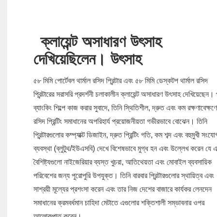
ক্লায়েন্ট অসাধারণ উৎসাহ
দেখিয়েছিলেন।
উৎসাহ
৫৮ মিমি পোর্টেবল থার্মাল রসিদ প্রিন্টার এবং ৫৮ মিমি ডেস্কটপ থার্মাল রসিদ
প্রিন্টারের সরাসরি প্রদর্শনী চলাকালীন ক্লায়েন্ট অসাধারণ উৎসাহ দেখিয়েছেন। পূ
ব্যাংকিং শিল্পে কাজ করার সুবাদে, তিনি স্থিতিশীল, দ্রুত এবং কম রক্ষণাবেক্ষণ
রসিদ প্রিন্টিং সমাধানের অপরিহার্য প্রয়োজনীয়তা গভীরভাবে বোঝেন। তিনি
প্রিন্টারগুলোর কম্প্যাক্ট ডিজাইন, দ্রুত প্রিন্টিং গতি, কম শব্দ এবং বহুমুখী সংযো
ব্যবস্থা (ব্লুটুথ/ইউএসবি) দেখে বিশেষভাবে মুগ্ধ হন এবং উল্লেখ করেন যে 
বৈশিষ্ট্যগুলো নাইজেরিয়ার ব্যস্ত খুচরা, আতিথেয়তা এবং মোবাইল ব্যবসায়িক
পরিবেশের জন্য পুরোপুরি উপযুক্ত। তিনি বারবার প্রিন্টারগুলোর স্থায়িত্ব এবং
সাশ্রয়ী মূল্যের প্রশংসা করেন এবং তার নিজ দেশের বাজারে কার্যকর লেনদেন
সমাধানের ক্রমবর্ধমান চাহিদা মেটাতে এগুলোর শক্তিশালী সম্ভাবনার ওপর
আলোকপাত করেন।