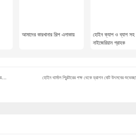
আমাদের কারখানার শিল্প এলাকায়
হোইন ক্যাপ ও ব্যাগ সহ
নাইজেরিয়ান গ্রাহক
শেনজেন হোইন-এর থার্মাল প্রিন্টার ক্ষেত্রে ১১ বছরের দক্ষতা ও ব্র্যান্ডিংয়ের ইতিহাস তুলে ধরা হচ্ছে।
হোইন থার্মাল প্রিন্টারের পক্ষ থেকে ড্রাগন বোট উৎসবের শুভেচ্ছা