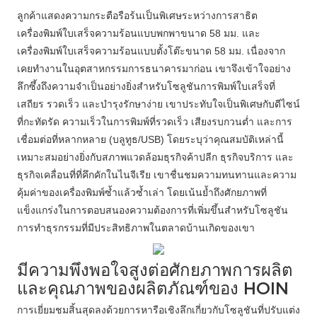
ลูกค้าแสดงความกระตือรือร้นเป็นพิเศษระหว่างการสาธิต
เครื่องพิมพ์ใบเสร็จความร้อนแบบพกพาขนาด 58 มม. และ
เครื่องพิมพ์ใบเสร็จความร้อนแบบตั้งโต๊ะขนาด 58 มม. เนื่องจาก
เคยทำงานในอุตสาหกรรมการธนาคารมาก่อน เขาจึงเข้าใจอย่าง
ลึกซึ้งถึงความจำเป็นอย่างยิ่งสำหรับโซลูชันการพิมพ์ใบเสร็จที่
เสถียร รวดเร็ว และบำรุงรักษาง่าย เขาประทับใจเป็นพิเศษกับดีไซน์
ที่กะทัดรัด ความเร็วในการพิมพ์ที่รวดเร็ว เสียงรบกวนต่ำ และการ
เชื่อมต่อที่หลากหลาย (บลูทูธ/USB) โดยระบุว่าคุณสมบัติเหล่านี้
เหมาะสมอย่างยิ่งกับสภาพแวดล้อมธุรกิจค้าปลีก ธุรกิจบริการ และ
ธุรกิจเคลื่อนที่ที่คึกคักในไนจีเรีย เขาชื่นชมความทนทานและความ
คุ้มค่าของเครื่องพิมพ์ซ้ำแล้วซ้ำเล่า โดยเน้นย้ำถึงศักยภาพที่
แข็งแกร่งในการตอบสนองความต้องการที่เพิ่มขึ้นสำหรับโซลูชัน
การทำธุรกรรมที่มีประสิทธิภาพในตลาดบ้านเกิดของเขา
มีความพึงพอใจสูงต่อศักยภาพการผลิต
และคุณภาพของผลิตภัณฑ์ของ HOIN
การเยี่ยมชมสิ้นสุดลงด้วยการหารือเชิงลึกเกี่ยวกับโซลูชันที่ปรับแต่ง