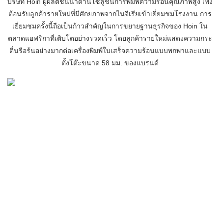
บริษัท Hoin ผู้ผลิตชั้นนำด้านโซลูชันการพิมพ์ความร้อนคุณภาพสูง เพิ่ง
ต้อนรับลูกค้ารายใหม่ที่มีศักยภาพจากไนจีเรียเข้าเยี่ยมชมโรงงาน การ
เยี่ยมชมครั้งนี้ถือเป็นก้าวสำคัญในการขยายฐานธุรกิจของ Hoin ใน
ตลาดแอฟริกาที่เติบโตอย่างรวดเร็ว โดยลูกค้ารายใหม่แสดงความกระ
ตื่นรือร้นอย่างมากต่อเครื่องพิมพ์ใบเสร็จความร้อนแบบพกพาและแบบ
ตั้งโต๊ะขนาด 58 มม. ของแบรนด์