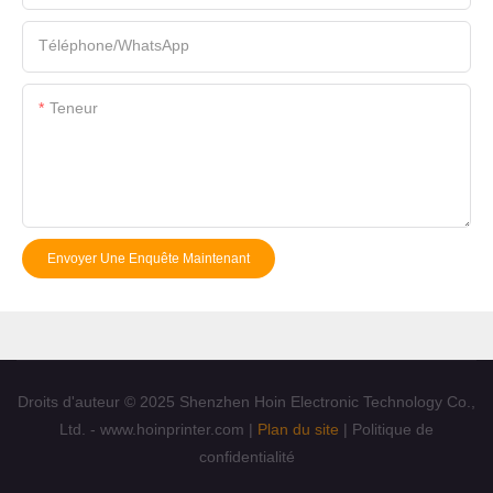
Téléphone/WhatsApp
Teneur
Envoyer Une Enquête Maintenant
Droits d'auteur © 2025 Shenzhen Hoin Electronic Technology Co.,
Ltd. - www.hoinprinter.com |
Plan du site
|
Politique de
confidentialité