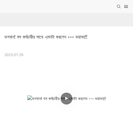
ভগবান! বস কর্মচারীর সাথে এমনটা করলেন --- ভয়াবহ!!
2023-07-26