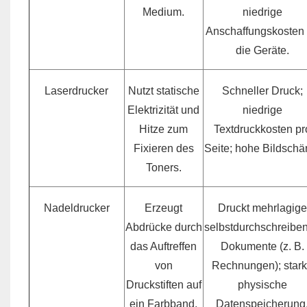
Medium.
niedrige
Anschaffungskosten 
die Geräte.
Laserdrucker
Nutzt statische
Schneller Druck;
Elektrizität und
niedrige
Hitze zum
Textdruckkosten pr
Fixieren des
Seite; hohe Bildschär
Toners.
Nadeldrucker
Erzeugt
Druckt mehrlagige
Abdrücke durch
selbstdurchschreibe
das Auftreffen
Dokumente (z. B.
von
Rechnungen); star
Druckstiften auf
physische
ein Farbband.
Datenspeicherung