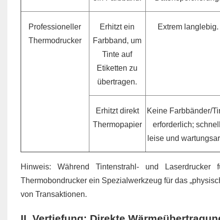
Professioneller
Erhitzt ein
Extrem langlebig.
Thermodrucker
Farbband, um
Tinte auf
Etiketten zu
übertragen.
Erhitzt direkt
Keine Farbbänder/Ti
Thermopapier
erforderlich; schnell
leise und wartungsa
Hinweis: Während Tintenstrahl- und Laserdrucker fü
Thermobondrucker ein Spezialwerkzeug für das „physisc
von Transaktionen.
II. Vertiefung: Direkte Wärmeübertragu