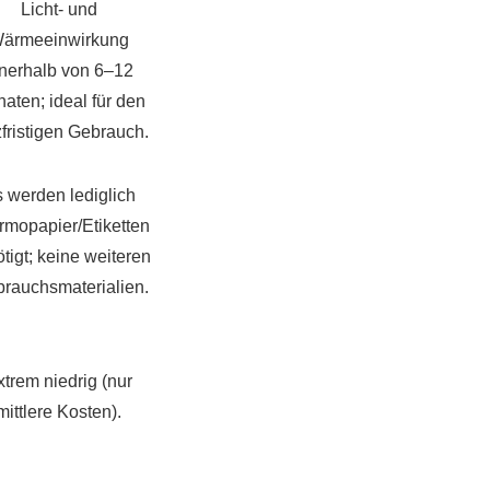
Licht- und
ärmeeinwirkung
nnerhalb von 6–12
aten; ideal für den
zfristigen Gebrauch.
 werden lediglich
rmopapier/Etiketten
tigt; keine weiteren
brauchsmaterialien.
xtrem niedrig (nur
mittlere Kosten).