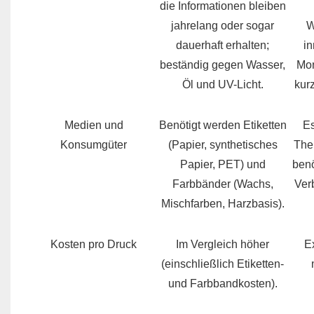
die Informationen bleiben
jahrelang oder sogar
W
dauerhaft erhalten;
i
beständig gegen Wasser,
Mon
Öl und UV-Licht.
kur
Medien und
Benötigt werden Etiketten
Es
Konsumgüter
(Papier, synthetisches
The
Papier, PET) und
benö
Farbbänder (Wachs,
Ver
Mischfarben, Harzbasis).
Kosten pro Druck
Im Vergleich höher
E
(einschließlich Etiketten-
und Farbbandkosten).