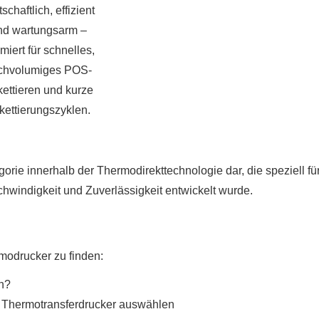
tschaftlich, effizient
nd wartungsarm –
imiert für schnelles,
chvolumiges POS-
kettieren und kurze
ikettierungszyklen.
orie innerhalb der Thermodirekttechnologie dar, die speziell fü
hwindigkeit und Zuverlässigkeit entwickelt wurde.
rmodrucker zu finden:
in?
 → Thermotransferdrucker auswählen