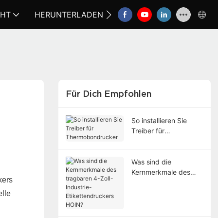
CHT
HERUNTERLADEN
KONTAKTIEREN SIE UNS
Für Dich Empfohlen
So installieren Sie
Treiber für
Thermobondrucker
Was sind die
Kernmerkmale des
kers
tragbaren 4-Zoll-
Industrie-
elle
Etikettendruckers
HOIN?