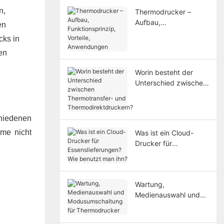
n,
Thermodrucker –
Aufbau,
en
Funktionsprinzip,
cks in
Vorteile,
en
Anwendungen
Worin besteht der
Unterschied zwischen
Thermotransfer- und
Thermodirektdruckern
?
hiedenen
eme nicht
Was ist ein Cloud-
Drucker für
Essenslieferungen?
Wie benutzt man ihn?
Wartung,
Medienauswahl und
Modusumschaltung
für Thermodrucker