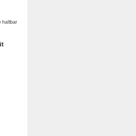
 haltbar
it