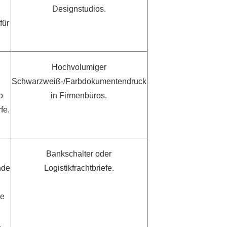
Designstudios.
für
Hochvolumiger
Schwarzweiß-/Farbdokumentendruck
o
in Firmenbüros.
fe.
Bankschalter oder
nde
Logistikfrachtbriefe.
ke
.